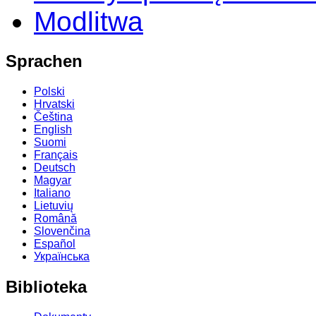
Modlitwa
Sprachen
Polski
Hrvatski
Čeština
English
Suomi
Français
Deutsch
Magyar
Italiano
Lietuvių
Română
Slovenčina
Español
Українська
Biblioteka