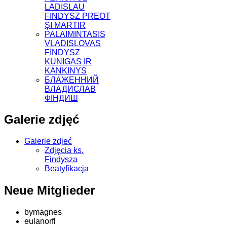
LADISLAU
FINDYSZ PREOT
ŞI MARTIR
PALAIMINTASIS
VLADISLOVAS
FINDYSZ
KUNIGAS IR
KANKINYS
БЛАЖЕННИЙ
ВЛАДИСЛАВ
ФІНДИШ
Galerie zdjęć
Galerie zdjeć
Zdjęcia ks.
Findysza
Beatyfikacja
Neue Mitglieder
bymagnes
eulanorfl