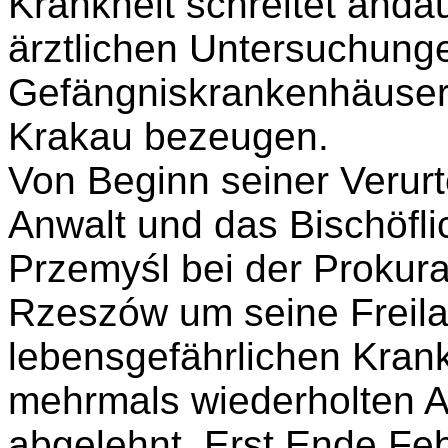
Krankheit schreitet anda
ärztlichen Untersuchung
Gefängniskrankenhäuse
Krakau bezeugen.
Von Beginn seiner Verurt
Anwalt und das Bischöfli
Przemyśl bei der Prokur
Rzeszów um seine Freila
lebensgefährlichen Krank
mehrmals wiederholten A
abgelehnt. Erst Ende Fe