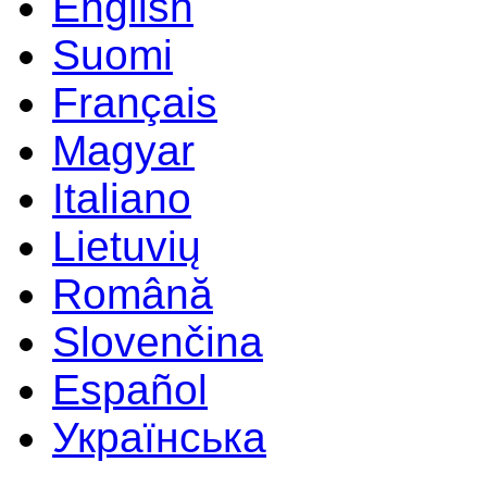
English
Suomi
Français
Magyar
Italiano
Lietuvių
Română
Slovenčina
Español
Українська