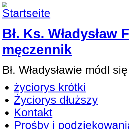
Bł. Ks. Władysław F
męczennik
Bł. Władysławie módl się
życiorys krótki
Życiorys dłuższy
Kontakt
Prośby i podziękowani