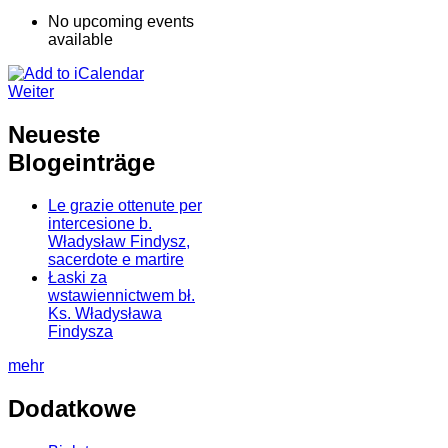
No upcoming events
available
Weiter
Neueste
Blogeinträge
Le grazie ottenute per
intercesione b.
Władysław Findysz,
sacerdote e martire
Łaski za
wstawiennictwem bł.
Ks. Władysława
Findysza
mehr
Dodatkowe