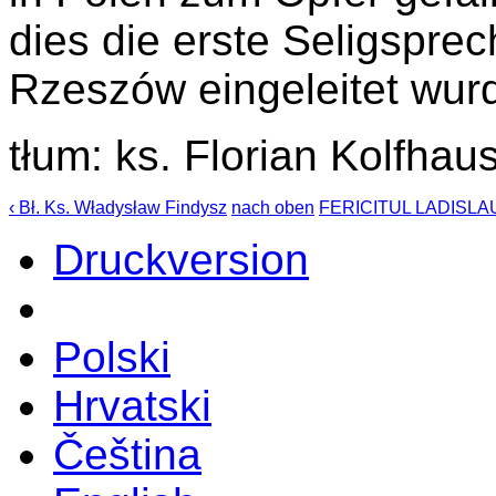
dies die erste Seligspre
Rzeszów eingeleitet wur
tłum: ks. Florian Kolfhau
‹ Bł. Ks. Władysław Findysz
nach oben
FERICITUL LADISLA
Druckversion
Polski
Hrvatski
Čeština