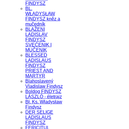
FINDYSZ
BL.
WŁADYSŁAW
FINDYSZ kněz a
mučedník
BLAŽENI
LADISLAV
FINDYSZ
SVEĆENIK I
MUČENIK
BLESSED
LADISLAUS
FINDYSZ
PRIEST AND
MARTYR
Blahoslavený
Vladislaw Findysz
Boldog FINDYSZ
LÁSZLÓ - életrajz
Bł. Ks. Władysław
Findysz
DER SELIGE
LADISLAUS
FINDYSZ
FERICITUL