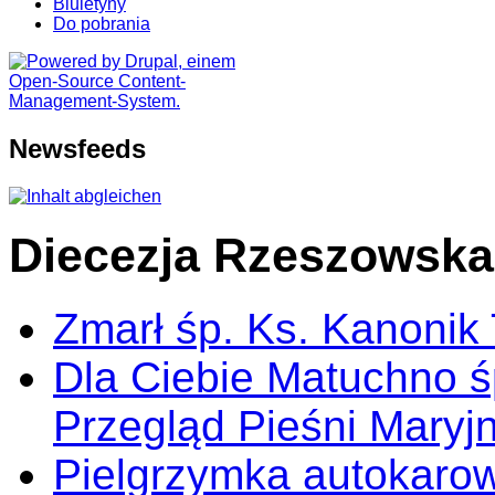
Biuletyny
Do pobrania
Newsfeeds
Diecezja Rzeszowska
Zmarł śp. Ks. Kanonik
Dla Ciebie Matuchno ś
Przegląd Pieśni Maryj
Pielgrzymka autokarow