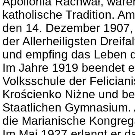
Apollonia Rachwał, ware
katholische Tradition. A
den 14. Dezember 1907, w
der Allerheiligsten Dreifa
und empfing das Leben 
Im Jahre 1919 beendet er
Volksschule der Felician
Krościenko Niżne und be
Staatlichen Gymnasium. Al
die Marianische Kongrega
Im Mai 1927 erlangt er d