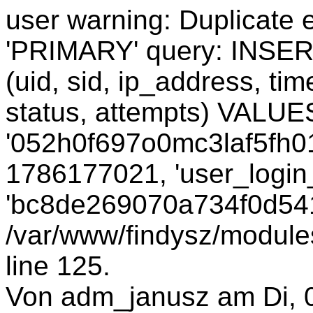
user warning: Duplicate e
'PRIMARY' query: INSER
(uid, sid, ip_address, ti
status, attempts) VALUES
'052h0f697o0mc3laf5fh01
1786177021, 'user_login_
'bc8de269070a734f0d541
/var/www/findysz/module
line 125.
Von adm_janusz am Di, 0