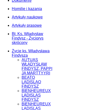
Dokumenty
Homilie i kazania
Artykuły naukowe
Artykuły prasowe
Bł. Ks. Władysław
Findysz - Życiorys
skrócony
Życie ks. Władysława
Findysza
AUTUAS
WŁADYSŁAW
FINDYSZ, PAPPI
JA MARTTYYRI
BEATO
LADISLAO
FINDYSZ
BIENHEUREUX
LADISLAS
FINDYSZ
BIENHEUREUX
LADISLAS