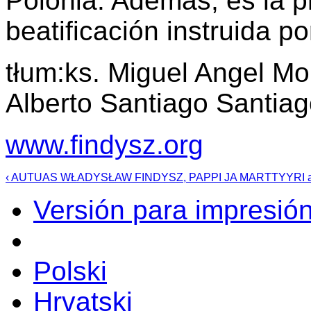
Polonia. Además, es la 
beatificación instruida p
tłum:ks. Miguel Angel Mon
Alberto Santiago Santia
www.findysz.org
‹ AUTUAS WŁADYSŁAW FINDYSZ, PAPPI JA MARTTYYRI
Versión para impresió
Polski
Hrvatski