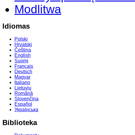
Modlitwa
Idiomas
Polski
Hrvatski
Čeština
English
Suomi
Français
Deutsch
Magyar
Italiano
Lietuvių
Română
Slovenčina
Español
Українська
Biblioteka