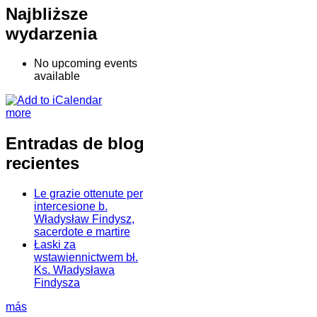
Najbliższe
wydarzenia
No upcoming events
available
more
Entradas de blog
recientes
Le grazie ottenute per
intercesione b.
Władysław Findysz,
sacerdote e martire
Łaski za
wstawiennictwem bł.
Ks. Władysława
Findysza
más