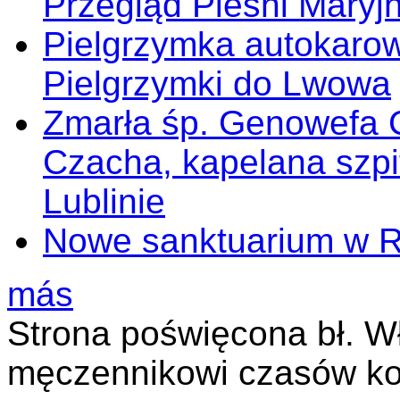
Przegląd Pieśni Maryj
Pielgrzymka autokarow
Pielgrzymki do Lwowa
Zmarła śp. Genowefa 
Czacha, kapelana szp
Lublinie
Nowe sanktuarium w 
más
Strona poświęcona bł. W
męczennikowi czasów ko