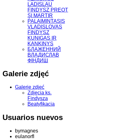
LADISLAU
FINDYSZ PREOT
ŞI MARTIR
PALAIMINTASIS
VLADISLOVAS
FINDYSZ
KUNIGAS IR
KANKINYS
БЛАЖЕННИЙ
ВЛАДИСЛАВ
ФІНДИШ
Galerie zdjęć
Galerie zdjeć
Zdjęcia ks.
Findysza
Beatyfikacja
Usuarios nuevos
bymagnes
eulanorfl