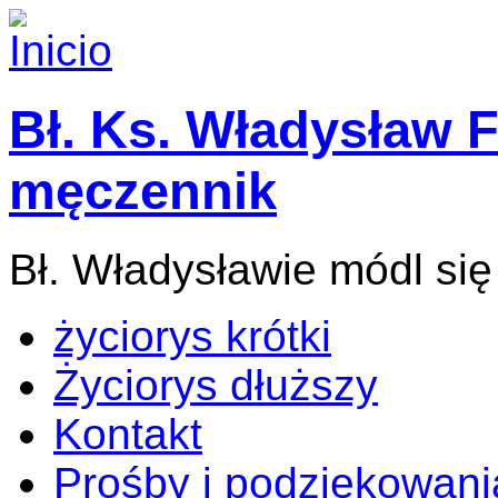
Bł. Ks. Władysław F
męczennik
Bł. Władysławie módl się
życiorys krótki
Życiorys dłuższy
Kontakt
Prośby i podziękowani