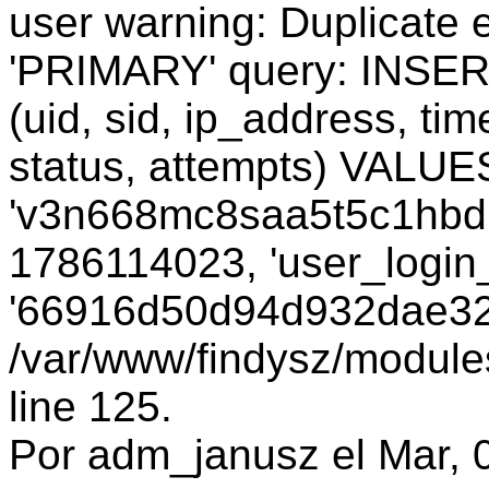
user warning: Duplicate e
'PRIMARY' query: INSER
(uid, sid, ip_address, ti
status, attempts) VALUES
'v3n668mc8saa5t5c1hbdu7
1786114023, 'user_login_
'66916d50d94d932dae328
/var/www/findysz/module
line 125.
Por adm_janusz el Mar, 