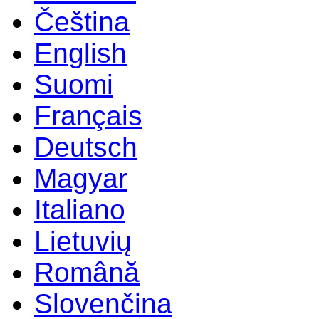
Čeština
English
Suomi
Français
Deutsch
Magyar
Italiano
Lietuvių
Română
Slovenčina