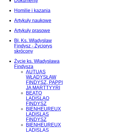
Dokumenty
Homilie i kazania
Artykuły naukowe
Artykuły prasowe
Bł. Ks. Władysław
Findysz - Życiorys
skrócony
Życie ks. Władysława
Findysza
AUTUAS
WŁADYSŁAW
FINDYSZ, PAPPI
JA MARTTYYRI
BEATO
LADISLAO
FINDYSZ
BIENHEUREUX
LADISLAS
FINDYSZ
BIENHEUREUX
LADISLAS