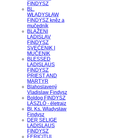
FINDYSZ
BL.
WŁADYSŁAW
FINDYSZ kněz a
mučedník
BLAŽENI
LADISLAV
FINDYSZ
SVEĆENIK I
MUČENIK
BLESSED
LADISLAUS
FINDYSZ
PRIEST AND
MARTYR
Blahoslavený
Vladislaw Findysz
Boldog FINDYSZ
LÁSZLÓ - életrajz
Bł. Ks. Władysław
Findysz
DER SELIGE
LADISLAUS
FINDYSZ
FERICITUL