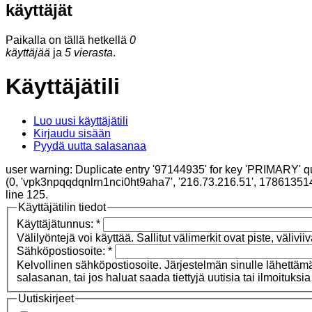
käyttäjät
Paikalla on tällä hetkellä
0
käyttäjää
ja
5 vierasta
.
Käyttäjätili
Luo uusi käyttäjätili
Kirjaudu sisään
Pyydä uutta salasanaa
user warning: Duplicate entry '97144935' for key 'PRIMARY' q
(0, 'vpk3npqqdqnlrn1nci0ht9aha7', '216.73.216.51', 178613514
line 125.
Käyttäjätilin tiedot
Käyttäjätunnus:
*
Välilyöntejä voi käyttää. Sallitut välimerkit ovat piste, väliviiv
Sähköpostiosoite:
*
Kelvollinen sähköpostiosoite. Järjestelmän sinulle lähettämät
salasanan, tai jos haluat saada tiettyjä uutisia tai ilmoituksi
Uutiskirjeet