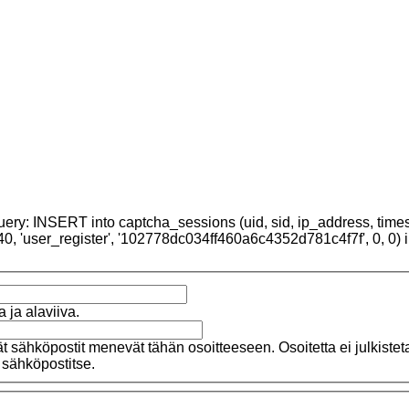
uery: INSERT into captcha_sessions (uid, sid, ip_address, time
0, 'user_register', '102778dc034ff460a6c4352d781c4f7f', 0, 0)
a ja alaviiva.
 sähköpostit menevät tähän osoitteeseen. Osoitetta ei julkisteta 
a sähköpostitse.