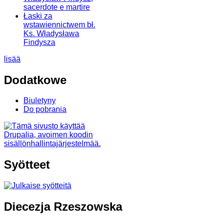
sacerdote e martire
Łaski za
wstawiennictwem bł.
Ks. Władysława
Findysza
lisää
Dodatkowe
Biuletyny
Do pobrania
Syötteet
Diecezja Rzeszowska