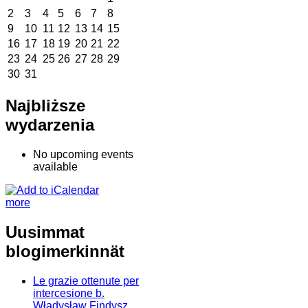
2
3
4
5
6
7
8
9
10
11
12
13
14
15
16
17
18
19
20
21
22
23
24
25
26
27
28
29
30
31
Najbliższe
wydarzenia
No upcoming events
available
more
Uusimmat
blogimerkinnät
Le grazie ottenute per
intercesione b.
Władysław Findysz,