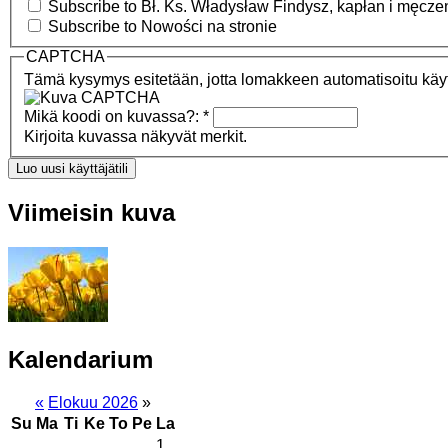
Subscribe to Bł. Ks. Władysław Findysz, kapłan i męcze
Subscribe to Nowości na stronie
CAPTCHA
Tämä kysymys esitetään, jotta lomakkeen automatisoitu käytt
Mikä koodi on kuvassa?:
*
Kirjoita kuvassa näkyvät merkit.
Viimeisin kuva
Kalendarium
«
Elokuu 2026
»
Su
Ma
Ti
Ke
To
Pe
La
1