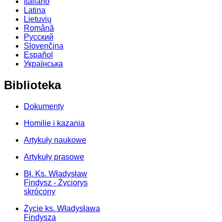
Italiano
Latina
Lietuvių
Română
Русский
Slovenčina
Español
Українська
Biblioteka
Dokumenty
Homilie i kazania
Artykuły naukowe
Artykuły prasowe
Bł. Ks. Władysław
Findysz - Życiorys
skrócony
Życie ks. Władysława
Findysza