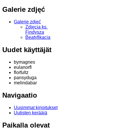
Galerie zdjęć
Galerie zdjeć
Zdjęcia ks.
Findysza
Beatyfikacja
Uudet käyttäjät
bymagnes
eulanorfl
florfultz
pansyduga
melindabar
Navigaatio
Uusimmat kirjoitukset
Uutisten kerääjä
Paikalla olevat