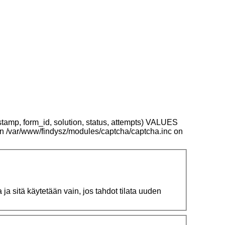
stamp, form_id, solution, status, attempts) VALUES
 in /var/www/findysz/modules/captcha/captcha.inc on
ja sitä käytetään vain, jos tahdot tilata uuden