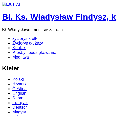
Bł. Ks. Władysław Findysz, 
Bł. Władysławie módl się za nami!
życiorys krótki
Życiorys dłuższy
Kontakt
Prośby i podziękowania
Modlitwa
Kielet
Polski
Hrvatski
Čeština
English
Suomi
Français
Deutsch
Magyar