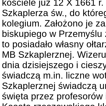
kościele już 12 X 1661 r
Szkaplerza św., do które
kolegium. Założono je z
biskupiego w Przemyślu z
to posiadało własny ołta
MB Szkaplerznej. Wizeru
dnia dzisiejszego i ciesz
świadczą m.in. liczne wo
Szkaplerznej świadczą u
święta przez profesorów 