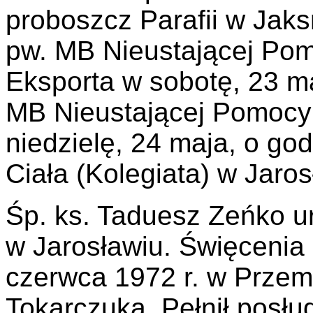
proboszcz Parafii w Jaks
pw. MB Nieustającej Po
Eksporta w sobotę, 23 ma
MB Nieustającej Pomocy
niedzielę, 24 maja, o go
Ciała (Kolegiata) w Jaros
Śp. ks. Taduesz Zeńko ur
w Jarosławiu. Święcenia 
czerwca 1972 r. w Przem
Tokarczuka. Pełnił posłu