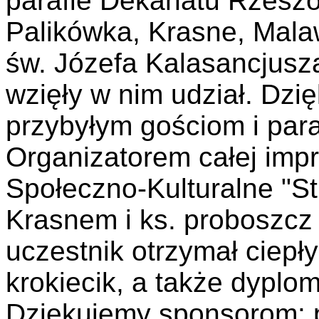
parafie Dekanatu Rzesz
Palikówka, Krasne, Mala
św. Józefa Kalasancjusza
wzięły w nim udział. Dz
przybyłym gościom i par
Organizatorem całej imp
Społeczno-Kulturalne "S
Krasnem i ks. proboszc
uczestnik otrzymał ciepły
krokiecik, a także dyplom
Dziękujemy sponsorom: 