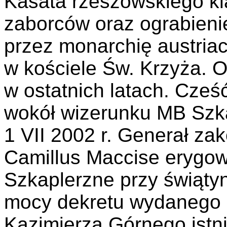
Kasata rzeszowskiego kl
zaborców oraz ograbien
przez monarchię austriac
w kościele Św. Krzyża. O
w ostatnich latach. Cześ
wokół wizerunku MB Szka
1 VII 2002 r. Generał za
Camillus Maccise erygo
Szkaplerzne przy świątyn
mocy dekretu wydanego 
Kazimierza Górnego istni