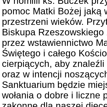
W homilii ks. Buczek pr
pomoc Matki Bożej jaką w
przestrzeni wieków. Przy
Biskupa Rzeszowskiego 
przez wstawiennictwo Mat
Świętego i całego Kościo
cierpiących, aby znaleźli
oraz w intencji noszącyc
Sanktuarium będzie mie
wołania o dobre i liczne 
zakonne dla naszej diece