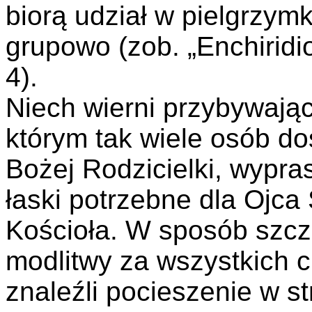
biorą udział w pielgrzy
grupowo (zob. „Enchiridio
4).
Niech wierni przybywają
którym tak wiele osób d
Bożej Rodzicielki, wypra
łaski potrzebne dla Ojca
Kościoła. W sposób szc
modlitwy za wszystkich c
znaleźli pocieszenie w st