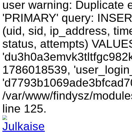
user warning: Duplicate e
'PRIMARY' query: INSER
(uid, sid, ip_address, ti
status, attempts) VALUES
'du3h0a3emvk3tltfgc982ku
1786018539, 'user_login_
'd7793b1069ade3bfcad700
/var/www/findysz/module
line 125.