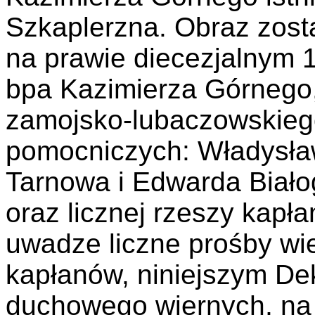
Szkaplerzna. Obraz zost
na prawie diecezjalnym 1
bpa Kazimierza Górnego
zamojsko-lubaczowskie
pomocniczych: Władysł
Tarnowa i Edwarda Biał
oraz licznej rzeszy kapł
uwadze liczne prośby wie
kapłanów, niniejszym De
duchowego wiernych, na