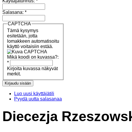
Käyttäjätunnus:
*
Salasana:
*
CAPTCHA
Tämä kysymys
esitetään, jotta
lomakkeen automatisoitu
käyttö voitaisiin estää.
Mikä koodi on kuvassa?:
*
Kirjoita kuvassa näkyvät
merkit.
Luo uusi käyttäjätili
Pyydä uutta salasanaa
Diecezja Rzeszows