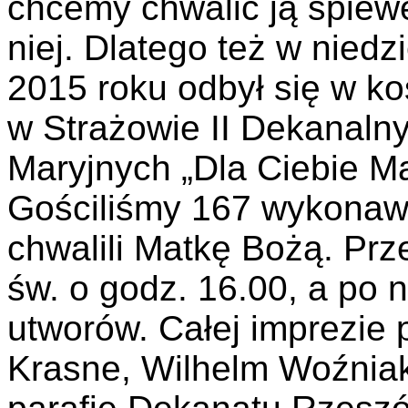
chcemy chwalić ją śpiew
niej. Dlatego też w nied
2015 roku odbył się w ko
w Strażowie II Dekanalny
Maryjnych „Dla Ciebie M
Gościliśmy 167 wykonaw
chwalili Matkę Bożą. Prz
św. o godz. 16.00, a po n
utworów. Całej imprezie 
Krasne, Wilhelm Woźniak