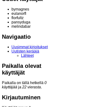
bymagnes
eulanorfl
florfultz
pansyduga
melindabar
Navigaatio
Uusimmat kirjoitukset
Uutisten kerääjä
Lähteet
Paikalla olevat
käyttäjät
Paikalla on tällä hetkellä
0
käyttäjää
ja
22 vierasta
.
Kirjautuminen