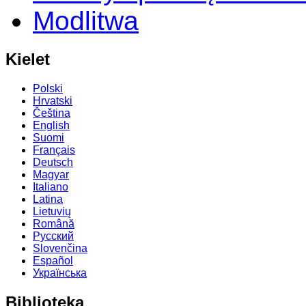
Modlitwa
Kielet
Polski
Hrvatski
Čeština
English
Suomi
Français
Deutsch
Magyar
Italiano
Latina
Lietuvių
Română
Русский
Slovenčina
Español
Українська
Biblioteka