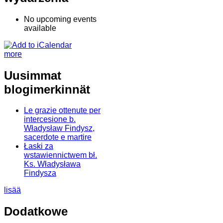
No upcoming events
available
more
Uusimmat
blogimerkinnät
Le grazie ottenute per
intercesione b.
Władysław Findysz,
sacerdote e martire
Łaski za
wstawiennictwem bł.
Ks. Władysława
Findysza
lisää
Dodatkowe