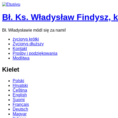
Bł. Ks. Władysław Findysz, 
Bł. Władysławie módl się za nami!
życiorys krótki
Życiorys dłuższy
Kontakt
Prośby i podziękowania
Modlitwa
Kielet
Polski
Hrvatski
Čeština
English
Suomi
Français
Deutsch
Magyar