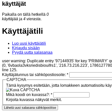
käyttäjät
Paikalla on tällä hetkellä
0
käyttäjää
ja
4 vierasta
.
Käyttäjätili
Luo uusi käyttäjätili
Kirjaudu sisään
Pyydä uutta salasanaa
user warning: Duplicate entry '97144935' for key 'PRIMARY' q
(0, '6vbaola3vksriedisbiouifrs1', '216.73.216.223', 17861277
line 125.
Käyttäjätunnus tai sähköpostiosoite:
*
CAPTCHA
Tämä kysymys esitetään, jotta lomakkeen automatisoitu käytt
Mikä koodi on kuvassa?:
*
Kirjoita kuvassa näkyvät merkit.