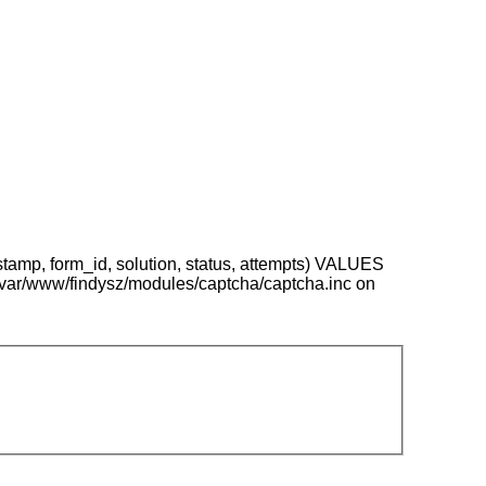
stamp, form_id, solution, status, attempts) VALUES
 /var/www/findysz/modules/captcha/captcha.inc on