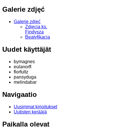
Galerie zdjęć
Galerie zdjeć
Zdjęcia ks.
Findysza
Beatyfikacja
Uudet käyttäjät
bymagnes
eulanorfl
florfultz
pansyduga
melindabar
Navigaatio
Uusimmat kirjoitukset
Uutisten kerääjä
Paikalla olevat