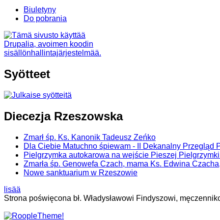
Biuletyny
Do pobrania
Syötteet
Diecezja Rzeszowska
Zmarł śp. Ks. Kanonik Tadeusz Zeńko
Dla Ciebie Matuchno śpiewam - II Dekanalny Przegląd 
Pielgrzymka autokarowa na wejście Pieszej Pielgrzymk
Zmarła śp. Genowefa Czach, mama Ks. Edwina Czacha, 
Nowe sanktuarium w Rzeszowie
lisää
Strona poświęcona bł. Władysławowi Findyszowi, męczennik