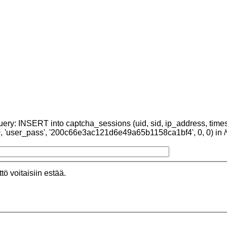
uery: INSERT into captcha_sessions (uid, sid, ip_address, time
80, 'user_pass', '200c66e3ac121d6e49a65b1158ca1bf4', 0, 0) in
ö voitaisiin estää.