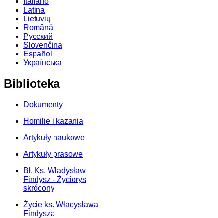
Italiano
Latina
Lietuvių
Română
Русский
Slovenčina
Español
Українська
Biblioteka
Dokumenty
Homilie i kazania
Artykuły naukowe
Artykuły prasowe
Bł. Ks. Władysław
Findysz - Życiorys
skrócony
Życie ks. Władysława
Findysza