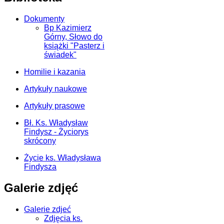
Dokumenty
Bp Kazimierz
Górny, Słowo do
książki "Pasterz i
świadek"
Homilie i kazania
Artykuły naukowe
Artykuły prasowe
Bł. Ks. Władysław
Findysz - Życiorys
skrócony
Życie ks. Władysława
Findysza
Galerie zdjęć
Galerie zdjeć
Zdjęcia ks.