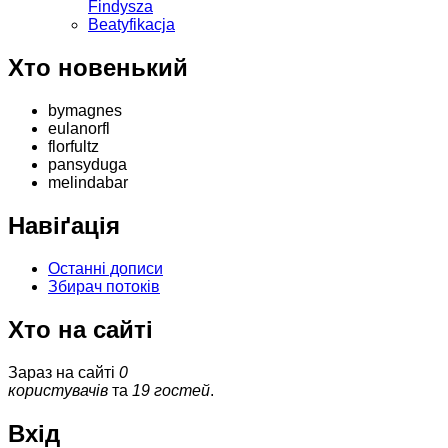
Findysza
Beatyfikacja
Хто новенький
bymagnes
eulanorfl
florfultz
pansyduga
melindabar
Навіґація
Останні дописи
Збирач потоків
Хто на сайті
Зараз на сайті
0
користувачів
та
19 гостей
.
Вхід