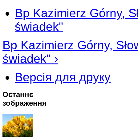
Bp Kazimierz Górny, Sł
świadek"
Bp Kazimierz Górny, Słow
świadek" ›
Версія для друку
Останнє
зображення