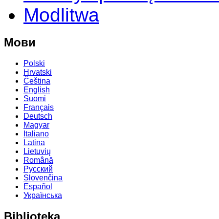
Modlitwa
Мови
Polski
Hrvatski
Čeština
English
Suomi
Français
Deutsch
Magyar
Italiano
Latina
Lietuvių
Română
Русский
Slovenčina
Español
Українська
Biblioteka