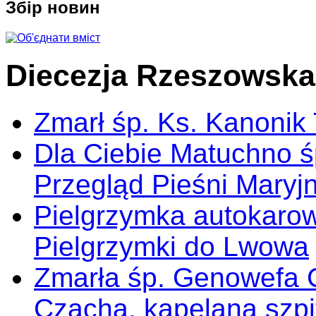
Збір новин
Diecezja Rzeszowska
Zmarł śp. Ks. Kanonik
Dla Ciebie Matuchno ś
Przegląd Pieśni Maryj
Pielgrzymka autokarow
Pielgrzymki do Lwowa
Zmarła śp. Genowefa 
Czacha, kapelana szp