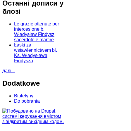
Останні дописи у
блозі
Le grazie ottenute per
intercesione b.
Władysław Findysz,
sacerdote e martire
Łaski za
wstawiennictwem bł.
Ks. Władysława
Findysza
далі...
Dodatkowe
Biuletyny
Do pobrania