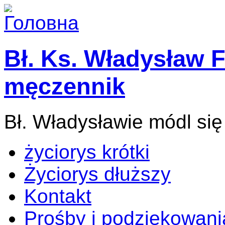
Bł. Ks. Władysław F
męczennik
Bł. Władysławie módl się
życiorys krótki
Życiorys dłuższy
Kontakt
Prośby i podziękowani