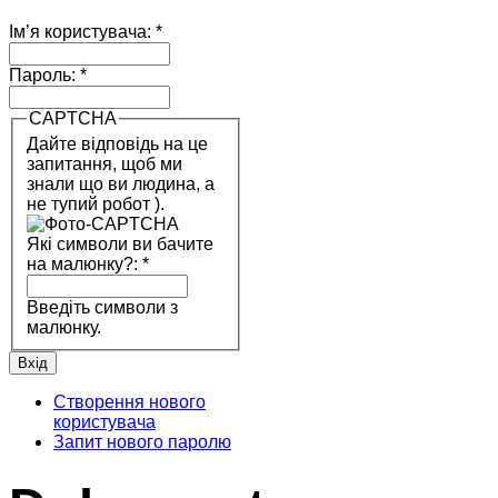
Ім’я користувача:
*
Пароль:
*
CAPTCHA
Дайте відповідь на це
запитання, щоб ми
знали що ви людина, а
не тупий робот ).
Які символи ви бачите
на малюнку?:
*
Введіть символи з
малюнку.
Створення нового
користувача
Запит нового паролю