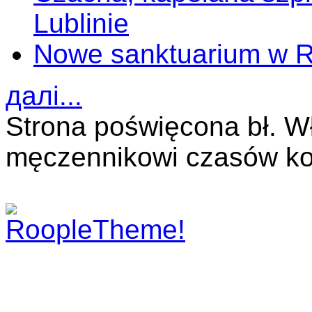
Lublinie
Nowe sanktuarium w 
далі...
Strona poświęcona bł. W
męczennikowi czasów ko