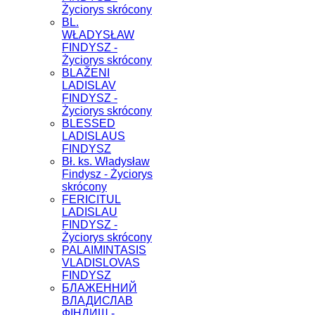
Życiorys skrócony
BL.
WŁADYSŁAW
FINDYSZ -
Życiorys skrócony
BLAŽENI
LADISLAV
FINDYSZ -
Życiorys skrócony
BLESSED
LADISLAUS
FINDYSZ
Bł. ks. Władysław
Findysz - Życiorys
skrócony
FERICITUL
LADISLAU
FINDYSZ -
Życiorys skrócony
PALAIMINTASIS
VLADISLOVAS
FINDYSZ
БЛАЖЕННИЙ
ВЛАДИСЛАВ
ФІНДИШ -