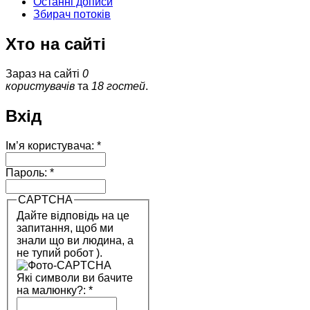
Останні дописи
Збирач потоків
Хто на сайті
Зараз на сайті
0
користувачів
та
18 гостей
.
Вхід
Ім’я користувача:
*
Пароль:
*
CAPTCHA
Дайте відповідь на це
запитання, щоб ми
знали що ви людина, а
не тупий робот ).
Які символи ви бачите
на малюнку?:
*