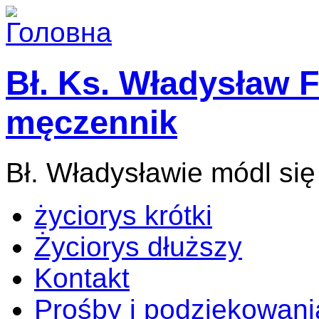
Bł. Ks. Władysław F
męczennik
Bł. Władysławie módl się
życiorys krótki
Życiorys dłuższy
Kontakt
Prośby i podziękowani