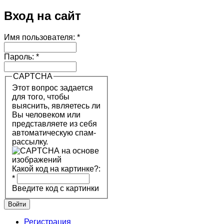
Вход на сайт
Имя пользователя:
*
Пароль:
*
CAPTCHA
Этот вопрос задается
для того, чтобы
выяснить, являетесь ли
Вы человеком или
представляете из себя
автоматическую спам-
рассылку.
Какой код на картинке?:
*
Введите код с картинки
Регистрация