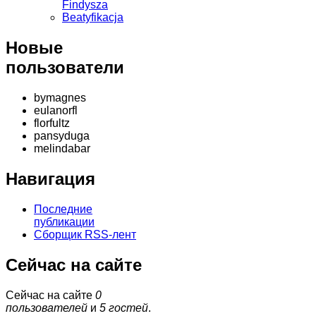
Findysza
Beatyfikacja
Новые
пользователи
bymagnes
eulanorfl
florfultz
pansyduga
melindabar
Навигация
Последние
публикации
Сборщик RSS-лент
Сейчас на сайте
Сейчас на сайте
0
пользователей
и
5 гостей
.