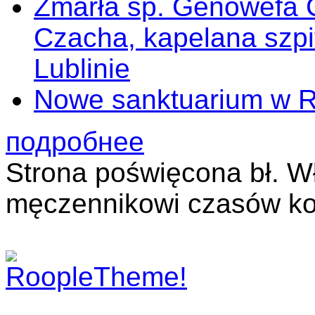
Zmarła śp. Genowefa 
Czacha, kapelana szp
Lublinie
Nowe sanktuarium w 
подробнее
Strona poświęcona bł. W
męczennikowi czasów ko