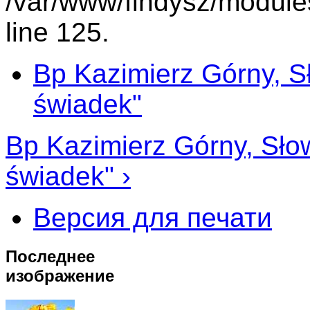
/var/www/findysz/module
line 125.
Bp Kazimierz Górny, Sł
świadek"
Bp Kazimierz Górny, Słow
świadek" ›
Версия для печати
Последнее
изображение