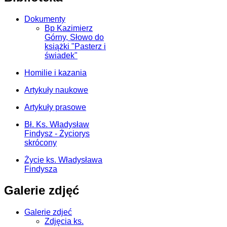
Dokumenty
Bp Kazimierz
Górny, Słowo do
książki "Pasterz i
świadek"
Homilie i kazania
Artykuły naukowe
Artykuły prasowe
Bł. Ks. Władysław
Findysz - Życiorys
skrócony
Życie ks. Władysława
Findysza
Galerie zdjęć
Galerie zdjeć
Zdjęcia ks.