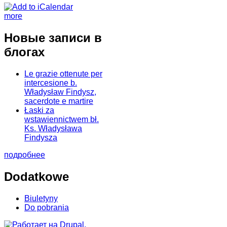
more
Новые записи в
блогах
Le grazie ottenute per
intercesione b.
Władysław Findysz,
sacerdote e martire
Łaski za
wstawiennictwem bł.
Ks. Władysława
Findysza
подробнее
Dodatkowe
Biuletyny
Do pobrania