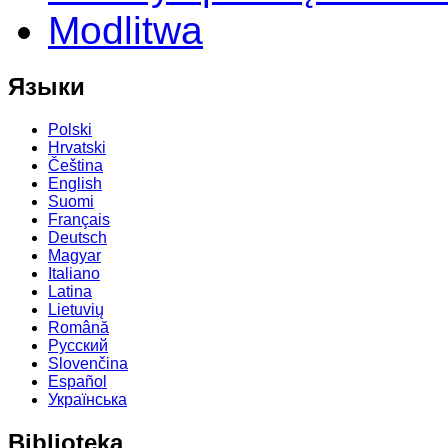
Modlitwa
Языки
Polski
Hrvatski
Čeština
English
Suomi
Français
Deutsch
Magyar
Italiano
Latina
Lietuvių
Română
Русский
Slovenčina
Español
Українська
Biblioteka