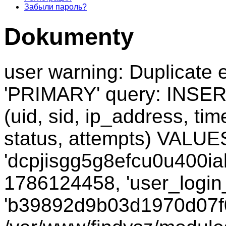
Забыли пароль?
Dokumenty
user warning: Duplicate e
'PRIMARY' query: INSER
(uid, sid, ip_address, ti
status, attempts) VALUES
'dcpjisgg5g8efcu0u400iak
1786124458, 'user_login_
'b39892d9b03d1970d07f01