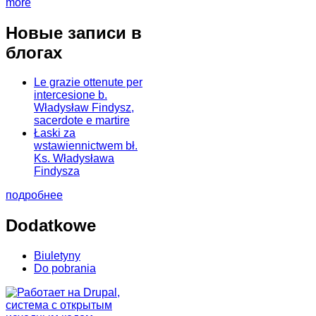
more
Новые записи в
блогах
Le grazie ottenute per
intercesione b.
Władysław Findysz,
sacerdote e martire
Łaski za
wstawiennictwem bł.
Ks. Władysława
Findysza
подробнее
Dodatkowe
Biuletyny
Do pobrania