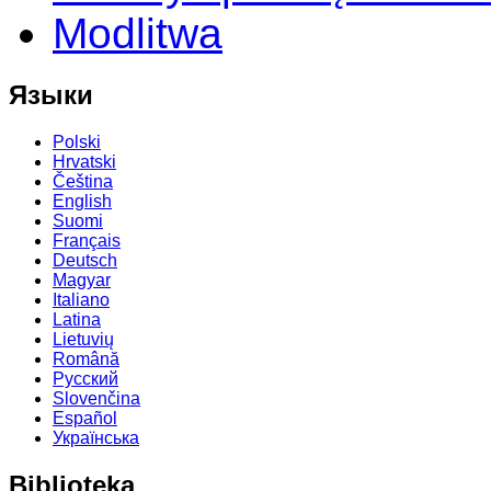
Modlitwa
Языки
Polski
Hrvatski
Čeština
English
Suomi
Français
Deutsch
Magyar
Italiano
Latina
Lietuvių
Română
Русский
Slovenčina
Español
Українська
Biblioteka