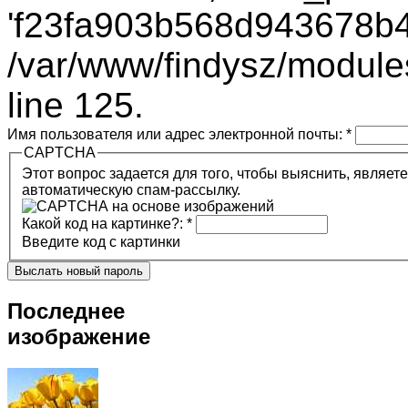
'f23fa903b568d943678b49
/var/www/findysz/module
line 125.
Имя пользователя или адрес электронной почты:
*
CAPTCHA
Этот вопрос задается для того, чтобы выяснить, являетесь ли Вы человеком или предста
автоматическую спам-рассылку.
Какой код на картинке?:
*
Введите код с картинки
Последнее
изображение