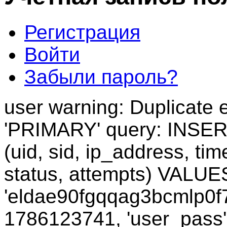
Регистрация
Войти
Забыли пароль?
user warning: Duplicate e
'PRIMARY' query: INSER
(uid, sid, ip_address, ti
status, attempts) VALUES
'eldae90fgqqag3bcmlp0f7
1786123741, 'user_pass'