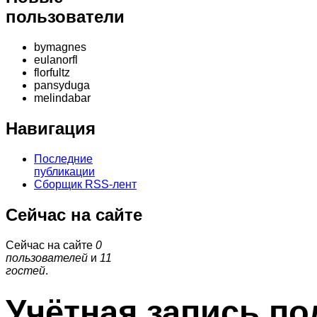
пользователи
bymagnes
eulanorfl
florfultz
pansyduga
melindabar
Навигация
Последние
публикации
Сборщик RSS-лент
Сейчас на сайте
Сейчас на сайте
0
пользователей
и
11
гостей
.
Учётная запись по