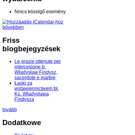
Nincs közelgő esemény
bővebben
Friss
blogbejegyzések
Le grazie ottenute per
intercesione b.
Władysław Findysz,
sacerdote e martire
Łaski za
wstawiennictwem bł.
Ks. Władysława
Findysza
tovább
Dodatkowe