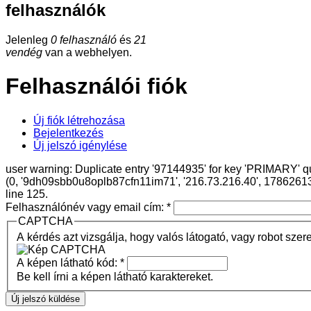
felhasználók
Jelenleg
0 felhasználó
és
21
vendég
van a webhelyen.
Felhasználói fiók
Új fiók létrehozása
Bejelentkezés
Új jelszó igénylése
user warning: Duplicate entry '97144935' for key 'PRIMARY' q
(0, '9dh09sbb0u8oplb87cfn11im71', '216.73.216.40', 1786261
line 125.
Felhasználónév vagy email cím:
*
CAPTCHA
A kérdés azt vizsgálja, hogy valós látogató, vagy robot szer
A képen látható kód:
*
Be kell írni a képen látható karaktereket.