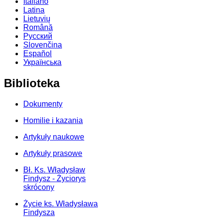
Italiano
Latina
Lietuvių
Română
Русский
Slovenčina
Español
Українська
Biblioteka
Dokumenty
Homilie i kazania
Artykuły naukowe
Artykuły prasowe
Bł. Ks. Władysław
Findysz - Życiorys
skrócony
Życie ks. Władysława
Findysza