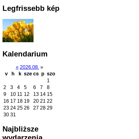
Legfrissebb kép
Kalendarium
«
2026.08.
»
v
h
k
sze
cs
p
szo
1
2
3
4
5
6
7
8
9
10
11
12
13
14
15
16
17
18
19
20
21
22
23
24
25
26
27
28
29
30
31
Najbliższe
wydarzenia