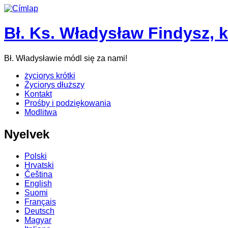
Bł. Ks. Władysław Findysz, 
Bł. Władysławie módl się za nami!
życiorys krótki
Życiorys dłuższy
Kontakt
Prośby i podziękowania
Modlitwa
Nyelvek
Polski
Hrvatski
Čeština
English
Suomi
Français
Deutsch
Magyar