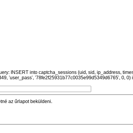
uery: INSERT into captcha_sessions (uid, sid, ip_address, time
349, 'user_pass', '78fe2f25931b77c0035e99d5349d6765', 0, 0) i
etné az űrlapot beküldeni.