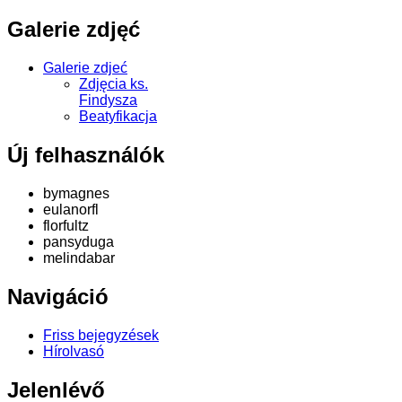
Galerie zdjęć
Galerie zdjeć
Zdjęcia ks.
Findysza
Beatyfikacja
Új felhasználók
bymagnes
eulanorfl
florfultz
pansyduga
melindabar
Navigáció
Friss bejegyzések
Hírolvasó
Jelenlévő