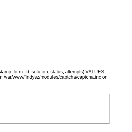
stamp, form_id, solution, status, attempts) VALUES
n /var/www/findysz/modules/captcha/captcha.inc on