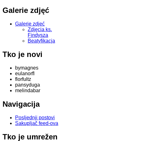
Galerie zdjęć
Galerie zdjeć
Zdjęcia ks.
Findysza
Beatyfikacja
Tko je novi
bymagnes
eulanorfl
florfultz
pansyduga
melindabar
Navigacija
Posljednji postovi
Sakupljač feed-ova
Tko je umrežen