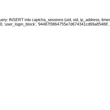
uery: INSERT into captcha_sessions (uid, sid, ip_address, time
70, 'user_login_block', '94487f3864755e7d674341cd69a85488', 0