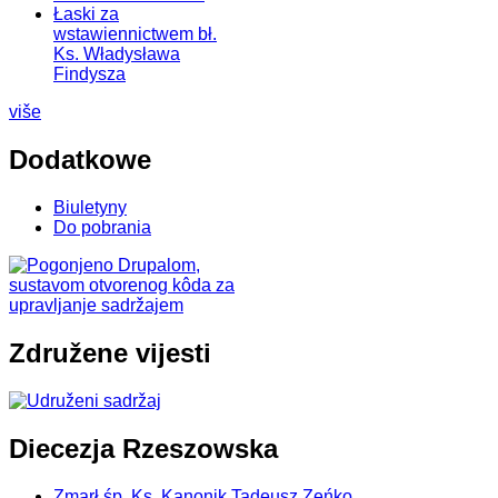
Łaski za
wstawiennictwem bł.
Ks. Władysława
Findysza
više
Dodatkowe
Biuletyny
Do pobrania
Združene vijesti
Diecezja Rzeszowska
Zmarł śp. Ks. Kanonik Tadeusz Zeńko