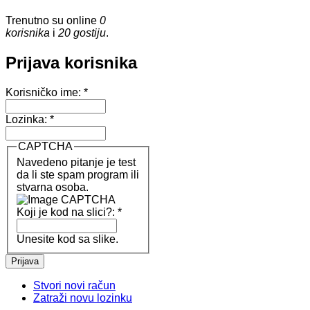
Trenutno su online
0
korisnika
i
20 gostiju
.
Prijava korisnika
Korisničko ime:
*
Lozinka:
*
CAPTCHA
Navedeno pitanje je test
da li ste spam program ili
stvarna osoba.
Koji je kod na slici?:
*
Unesite kod sa slike.
Stvori novi račun
Zatraži novu lozinku