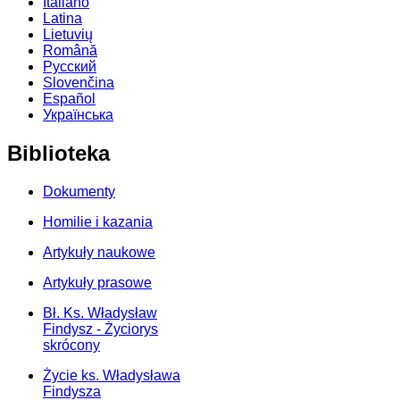
Italiano
Latina
Lietuvių
Română
Русский
Slovenčina
Español
Українська
Biblioteka
Dokumenty
Homilie i kazania
Artykuły naukowe
Artykuły prasowe
Bł. Ks. Władysław
Findysz - Życiorys
skrócony
Życie ks. Władysława
Findysza