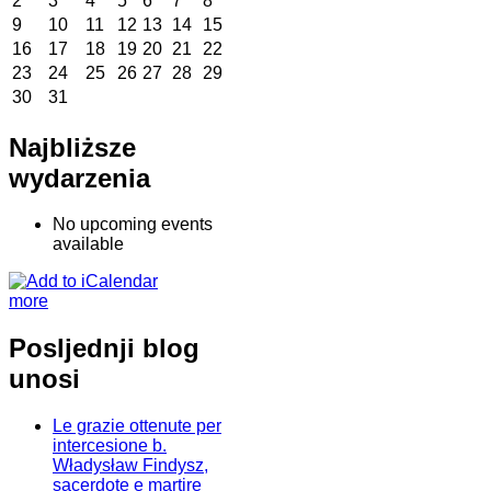
2
3
4
5
6
7
8
9
10
11
12
13
14
15
16
17
18
19
20
21
22
23
24
25
26
27
28
29
30
31
Najbliższe
wydarzenia
No upcoming events
available
more
Posljednji blog
unosi
Le grazie ottenute per
intercesione b.
Władysław Findysz,
sacerdote e martire