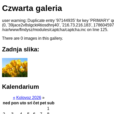
Czwarta galeria
user warning: Duplicate entry '97144935' for key 'PRIMARY' q
(0, '39jace2v8slgckt4tiosdhnj40', '216.73.216.183', 17860459
/var/www/findysz/modules/captcha/captcha.inc on line 125.
There are 0 images in this gallery.
Zadnja slika:
Kalendarium
«
Kolovoz 2026
»
ned
pon
uto
sri
čet
pet
sub
1