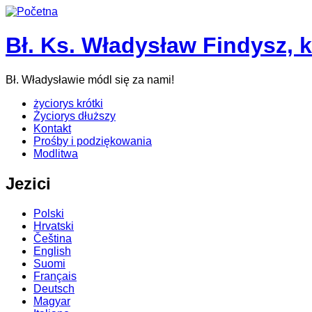
Bł. Ks. Władysław Findysz, 
Bł. Władysławie módl się za nami!
życiorys krótki
Życiorys dłuższy
Kontakt
Prośby i podziękowania
Modlitwa
Jezici
Polski
Hrvatski
Čeština
English
Suomi
Français
Deutsch
Magyar