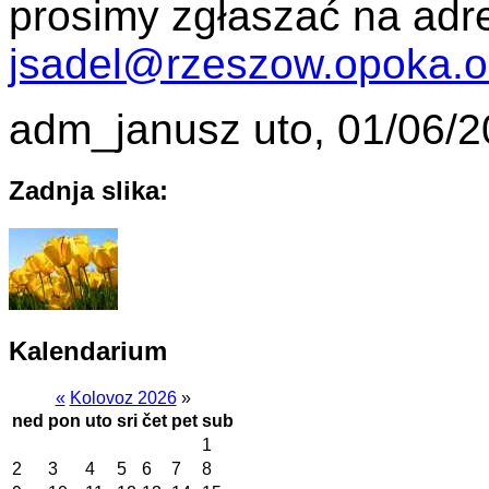
prosimy zgłaszać na adr
jsadel@rzeszow.opoka.or
adm_janusz
uto, 01/06/2
Zadnja slika:
Kalendarium
«
Kolovoz 2026
»
ned
pon
uto
sri
čet
pet
sub
1
2
3
4
5
6
7
8