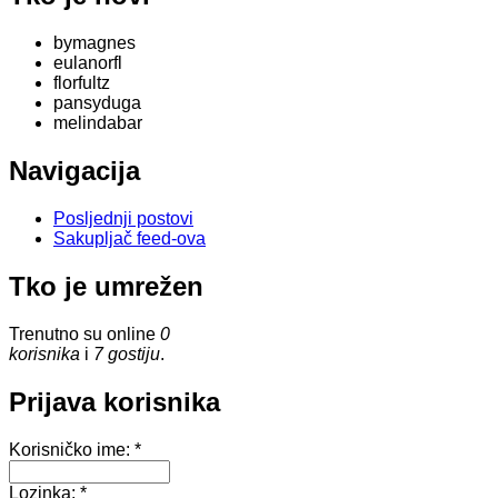
bymagnes
eulanorfl
florfultz
pansyduga
melindabar
Navigacija
Posljednji postovi
Sakupljač feed-ova
Tko je umrežen
Trenutno su online
0
korisnika
i
7 gostiju
.
Prijava korisnika
Korisničko ime:
*
Lozinka:
*