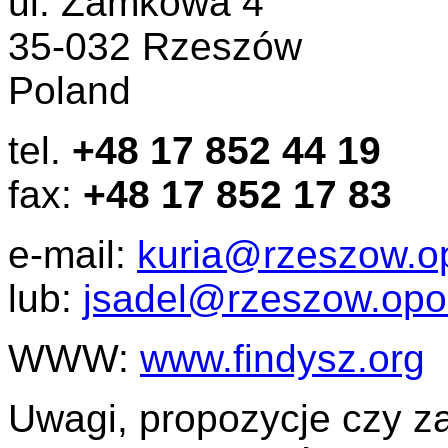
ul. Zamkowa 4
35-032 Rzeszów
Poland
tel.
+48 17 852 44 19
fax:
+48 17 852 17 83
e-mail:
kuria@rzeszow.op
lub:
jsadel@rzeszow.opok
WWW:
www.findysz.org
Uwagi, propozycje czy z