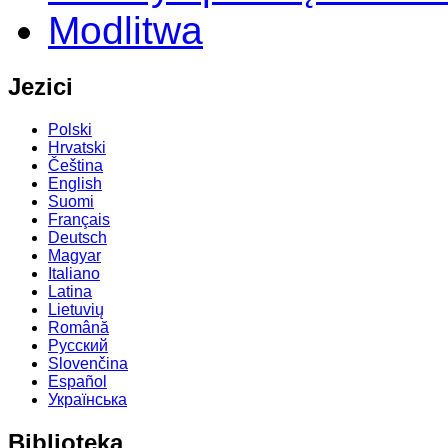
Modlitwa
Jezici
Polski
Hrvatski
Čeština
English
Suomi
Français
Deutsch
Magyar
Italiano
Latina
Lietuvių
Română
Русский
Slovenčina
Español
Українська
Biblioteka