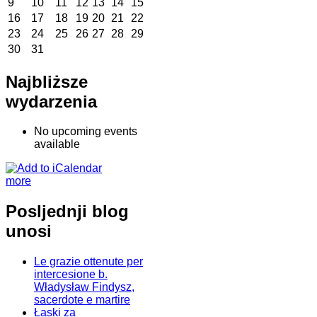
9
10
11
12
13
14
15
16
17
18
19
20
21
22
23
24
25
26
27
28
29
30
31
Najbliższe
wydarzenia
No upcoming events
available
more
Posljednji blog
unosi
Le grazie ottenute per
intercesione b.
Władysław Findysz,
sacerdote e martire
Łaski za