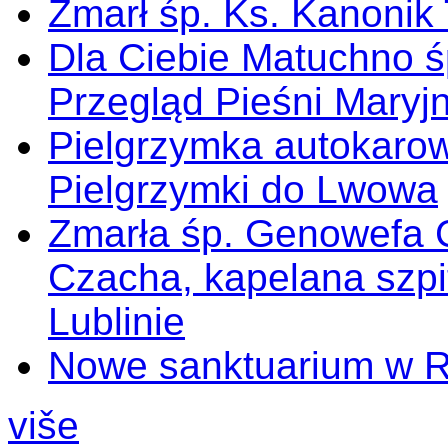
Zmarł śp. Ks. Kanonik
Dla Ciebie Matuchno ś
Przegląd Pieśni Maryj
Pielgrzymka autokarow
Pielgrzymki do Lwowa
Zmarła śp. Genowefa 
Czacha, kapelana szp
Lublinie
Nowe sanktuarium w 
više