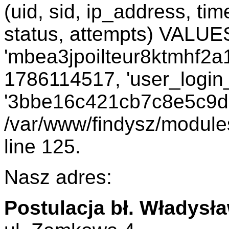
(uid, sid, ip_address, ti
status, attempts) VALUES
'mbea3jpoilteur8ktmhf2a1c
1786114517, 'user_login_
'3bbe16c421cb7c8e5c9d6
/var/www/findysz/module
line 125.
Nasz adres:
Postulacja bł. Władysł