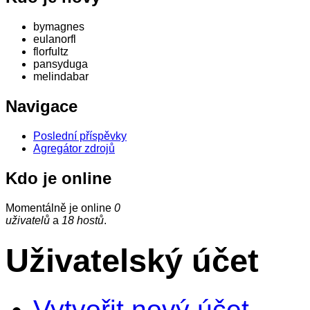
bymagnes
eulanorfl
florfultz
pansyduga
melindabar
Navigace
Poslední příspěvky
Agregátor zdrojů
Kdo je online
Momentálně je online
0
uživatelů
a
18 hostů
.
Uživatelský účet
Vytvořit nový účet