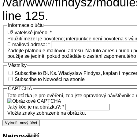
/var/www/findysz/module
line 125.
Informace o účtu
Uživatelské jméno:
*
Použití mezer je povoleno; interpunkce není povolena s výji
E-mailová adresa:
*
Zadejte platnou e-mailovou adresu. Na tuto adresu budou p
použije se jedině, pokud požádáte o zaslání zapomenutého
Věstníky
Subscribe to Bł. Ks. Władysław Findysz, kapłan i męcze
Subscribe to Nowości na stronie
CAPTCHA
Tato otázka je pro ověření, zda jste opravdový návštěvník 
Jaký kód je na obrázku?:
*
Vložte znaky zobrazené na obrázku.
Nejnovější