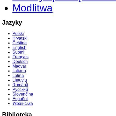
Modlitwa
Jazyky
Polski
Hrvatski
Čeština
English
Suomi
Français
Deutsch
Magyar
Italiano
Latina
Lietuvių
Română
Русский
Slovenčina
Español
Українська
Biblioteka