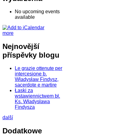
No upcoming events
available
more
Nejnovější
příspěvky blogu
Le grazie ottenute per
intercesione b.
Władysław Findysz,
sacerdote e martire
Łaski za
wstawiennictwem bł.
Ks. Władysława
Findysza
další
Dodatkowe