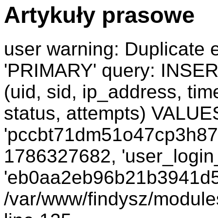
Artykuły prasowe
user warning: Duplicate e
'PRIMARY' query: INSER
(uid, sid, ip_address, ti
status, attempts) VALUES
'pccbt71dm51o47cp3h87t8
1786327682, 'user_login_
'eb0aa2eb96b21b3941d5bd
/var/www/findysz/module