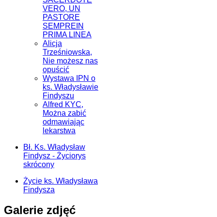
VERO, UN
PASTORE
SEMPREIN
PRIMA LINEA
Alicja
Trześniowska,
Nie możesz nas
opuścić
Wystawa IPN o
ks. Władysławie
Findyszu
Alfred KYC,
Można zabić
odmawiając
lekarstwa
Bł. Ks. Władysław
Findysz - Życiorys
skrócony
Życie ks. Władysława
Findysza
Galerie zdjęć