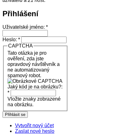
uživatelů
a
21 host
.
Přihlášení
Uživatelské jméno:
*
Heslo:
*
CAPTCHA
Tato otázka je pro
ověření, zda jste
opravdový návštěvník a
ne automatizovaný
spamový robot.
Jaký kód je na obrázku?:
*
Vložte znaky zobrazené
na obrázku.
Vytvořit nový účet
Zaslat nové heslo