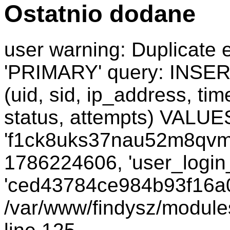
Ostatnio dodane
user warning: Duplicate e
'PRIMARY' query: INSER
(uid, sid, ip_address, ti
status, attempts) VALUES
'f1ck8uks37nau52m8qvma
1786224606, 'user_login_
'ced43784ce984b93f16a05
/var/www/findysz/module