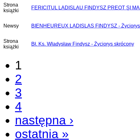
Strona
FERICITUL LADISLAU FINDYSZ PREOT ŞI M
książki
Newsy
BIENHEUREUX LADISLAS FINDYSZ - Życiorys 
Strona
Bł. Ks. Władysław Findysz - Życiorys skrócony
książki
1
2
3
4
następna ›
ostatnia »