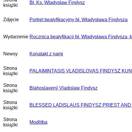
Bł. Ks. Władysław Findysz
książki
Zdjęcie
Portret beatyfikacyjny bł. Władysława Findysza
Wydarzenie
Rocznica beatyfikacji bł. Władysława Findysza, 
Newsy
Konatakt z nami
Strona
PALAIMINTASIS VLADISLOVAS FINDYSZ KUN
książki
Strona
Blahoslavený Vladislaw Findysz
książki
Strona
BLESSED LADISLAUS FINDYSZ PRIEST AN
książki
Strona
Modlitba
książki