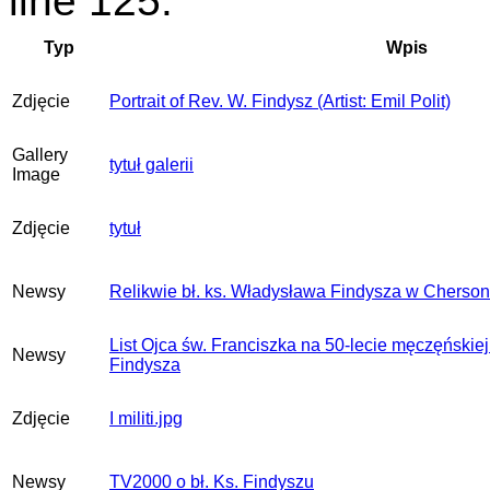
line 125.
Typ
Wpis
Zdjęcie
Portrait of Rev. W. Findysz (Artist: Emil Polit)
Gallery
tytuł galerii
Image
Zdjęcie
tytuł
Newsy
Relikwie bł. ks. Władysława Findysza w Cherson
List Ojca św. Franciszka na 50-lecie męczęńskiej
Newsy
Findysza
Zdjęcie
I militi.jpg
Newsy
TV2000 o bł. Ks. Findyszu