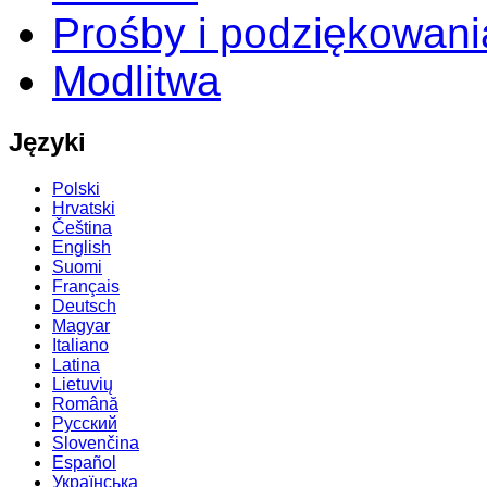
Prośby i podziękowani
Modlitwa
Języki
Polski
Hrvatski
Čeština
English
Suomi
Français
Deutsch
Magyar
Italiano
Latina
Lietuvių
Română
Русский
Slovenčina
Español
Українська