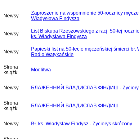
Zaproszenie na wspomnienie 50-rocznicy męczeńs
Newsy
Władysława Findysza
List Biskupa Rzeszowskiego z racji 50-tej roczni
Newsy
ks. Władysława Findysza
Papieski list na 50-lecie męczeńskiej śmierci bł
Newsy
Radio Watykańskie
Strona
Modlitwa
książki
Newsy
БЛАЖЕННИЙ ВЛАДИСЛАВ ФІНДИШ - Życiorys
Strona
БЛАЖЕННИЙ ВЛАДИСЛАВ ФІНДИШ
książki
Newsy
Bł. ks. Władysław Findysz - Życiorys skrócony
Strona