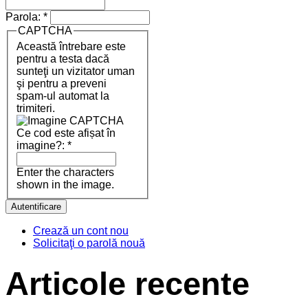
Parola:
*
CAPTCHA
Această întrebare este
pentru a testa dacă
sunteţi un vizitator uman
şi pentru a preveni
spam-ul automat la
trimiteri.
Ce cod este afișat în
imagine?:
*
Enter the characters
shown in the image.
Crează un cont nou
Solicitaţi o parolă nouă
Articole recente