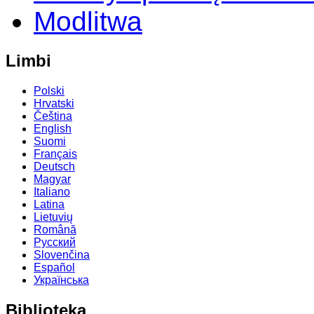
Modlitwa
Limbi
Polski
Hrvatski
Čeština
English
Suomi
Français
Deutsch
Magyar
Italiano
Latina
Lietuvių
Română
Русский
Slovenčina
Español
Українська
Biblioteka