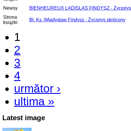
Newsy
BIENHEUREUX LADISLAS FINDYSZ - Życiorys 
Strona
Bł. Ks. Władysław Findysz - Życiorys skrócony
książki
1
2
3
4
următor ›
ultima »
Latest image