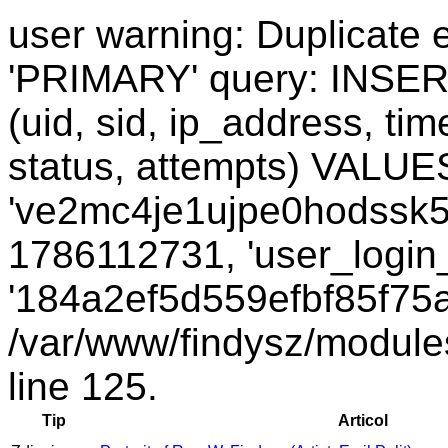
user warning: Duplicate e
'PRIMARY' query: INSER
(uid, sid, ip_address, ti
status, attempts) VALUES
've2mc4je1ujpe0hodssk51
1786112731, 'user_login_
'184a2ef5d559efbf85f75aa
/var/www/findysz/module
line 125.
Tip
Articol