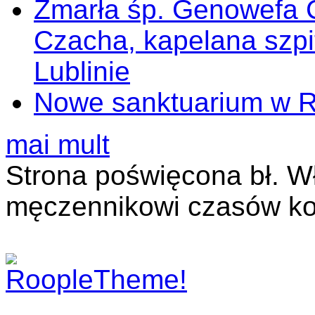
Zmarła śp. Genowefa 
Czacha, kapelana szp
Lublinie
Nowe sanktuarium w 
mai mult
Strona poświęcona bł. W
męczennikowi czasów ko