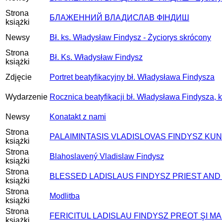
Strona
БЛАЖЕННИЙ ВЛАДИСЛАВ ФІНДИШ
książki
Newsy
Bł. ks. Władysław Findysz - Życiorys skrócony
Strona
Bł. Ks. Władysław Findysz
książki
Zdjęcie
Portret beatyfikacyjny bł. Władysława Findysza
Wydarzenie
Rocznica beatyfikacji bł. Władysława Findysza, 
Newsy
Konatakt z nami
Strona
PALAIMINTASIS VLADISLOVAS FINDYSZ KUN
książki
Strona
Blahoslavený Vladislaw Findysz
książki
Strona
BLESSED LADISLAUS FINDYSZ PRIEST AN
książki
Strona
Modlitba
książki
Strona
FERICITUL LADISLAU FINDYSZ PREOT ŞI M
książki