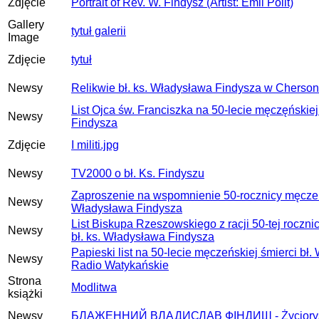
Zdjęcie
Portrait of Rev. W. Findysz (Artist: Emil Polit)
Gallery
tytuł galerii
Image
Zdjęcie
tytuł
Newsy
Relikwie bł. ks. Władysława Findysza w Cherson
List Ojca św. Franciszka na 50-lecie męczęńskiej
Newsy
Findysza
Zdjęcie
I militi.jpg
Newsy
TV2000 o bł. Ks. Findyszu
Zaproszenie na wspomnienie 50-rocznicy męczeńs
Newsy
Władysława Findysza
List Biskupa Rzeszowskiego z racji 50-tej roczni
Newsy
bł. ks. Władysława Findysza
Papieski list na 50-lecie męczeńskiej śmierci bł
Newsy
Radio Watykańskie
Strona
Modlitwa
książki
Newsy
БЛАЖЕННИЙ ВЛАДИСЛАВ ФІНДИШ - Życiorys