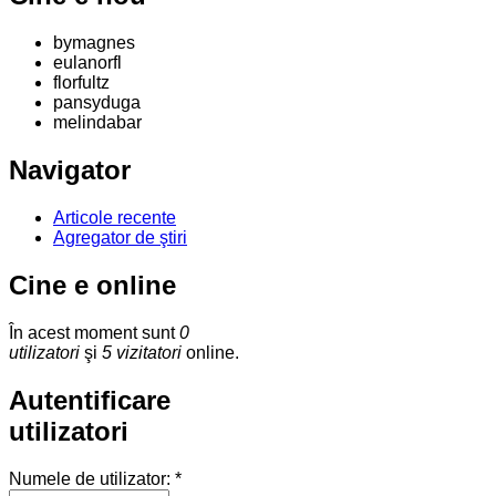
bymagnes
eulanorfl
florfultz
pansyduga
melindabar
Navigator
Articole recente
Agregator de ştiri
Cine e online
În acest moment sunt
0
utilizatori
şi
5 vizitatori
online.
Autentificare
utilizatori
Numele de utilizator:
*