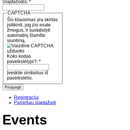
Slaptažodis:
*
CAPTCHA
Šis klausimas yra skirtas
įsitikinti, jog jūs esate
žmogus, ir sustabdyti
automatinį šlamšto
siuntimą.
Koks kodas
paveikslėlyje?:
*
Įveskite simbolius iš
paveikslėlio.
Registracija
Pamiršau slaptažodį
Events