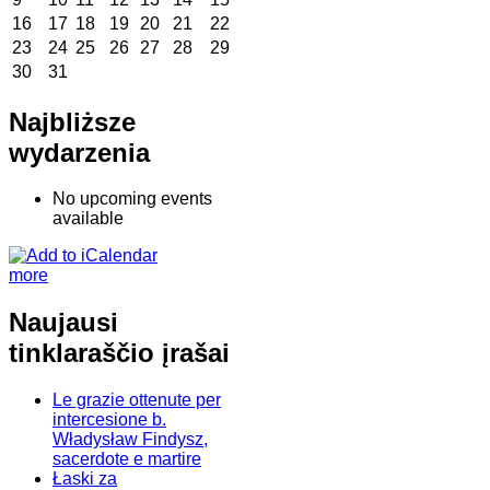
16
17
18
19
20
21
22
23
24
25
26
27
28
29
30
31
Najbliższe
wydarzenia
No upcoming events
available
more
Naujausi
tinklaraščio įrašai
Le grazie ottenute per
intercesione b.
Władysław Findysz,
sacerdote e martire
Łaski za