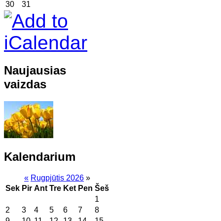
30
31
Naujausias
vaizdas
Kalendarium
«
Rugpjūtis 2026
»
Sek
Pir
Ant
Tre
Ket
Pen
Šeš
1
2
3
4
5
6
7
8
9
10
11
12
13
14
15