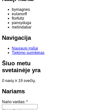
bymagnes
eulanorfl
florfultz
pansyduga
melindabar
Navigacija
Naujausi įrašai
Tiekimo surinkėjas
Šiuo metu
svetainėje yra
0 narių
ir
19 svečių
.
Nariams
Nario vardas:
*