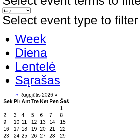
Select event terms to filt
Select event type to filter
Week
Diena
Lentelė
Sąrašas
«
Rugpjūtis 2026
»
Sek
Pir
Ant
Tre
Ket
Pen
Šeš
1
2
3
4
5
6
7
8
9
10
11
12
13
14
15
16
17
18
19
20
21
22
23
24
25
26
27
28
29