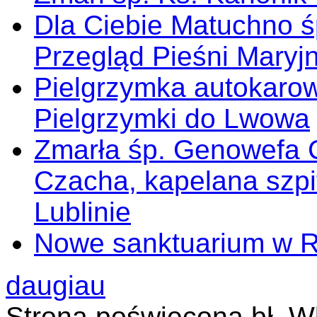
Dla Ciebie Matuchno ś
Przegląd Pieśni Maryj
Pielgrzymka autokarow
Pielgrzymki do Lwowa
Zmarła śp. Genowefa 
Czacha, kapelana szp
Lublinie
Nowe sanktuarium w 
daugiau
Strona poświęcona bł. W