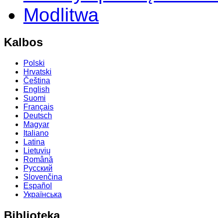
Modlitwa
Kalbos
Polski
Hrvatski
Čeština
English
Suomi
Français
Deutsch
Magyar
Italiano
Latina
Lietuvių
Română
Русский
Slovenčina
Español
Українська
Biblioteka