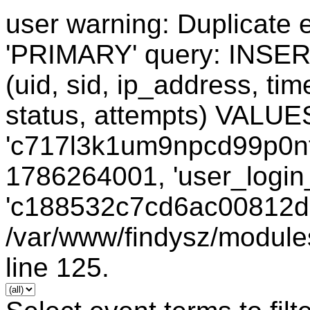
user warning: Duplicate e
'PRIMARY' query: INSER
(uid, sid, ip_address, ti
status, attempts) VALUES
'c717l3k1um9npcd99p0nt9
1786264001, 'user_login_
'c188532c7cd6ac00812d33
/var/www/findysz/module
line 125.