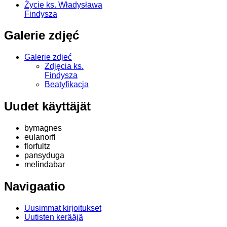
Życie ks. Władysława
Findysza
Galerie zdjęć
Galerie zdjeć
Zdjęcia ks.
Findysza
Beatyfikacja
Uudet käyttäjät
bymagnes
eulanorfl
florfultz
pansyduga
melindabar
Navigaatio
Uusimmat kirjoitukset
Uutisten kerääjä