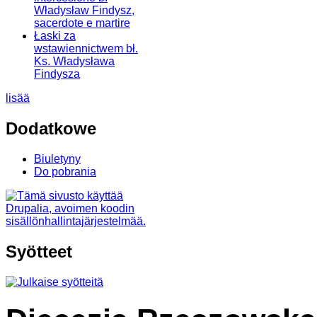
Władysław Findysz,
sacerdote e martire
Łaski za
wstawiennictwem bł.
Ks. Władysława
Findysza
lisää
Dodatkowe
Biuletyny
Do pobrania
Syötteet