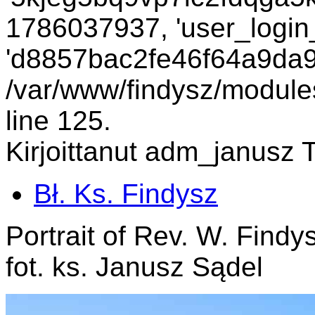
1786037937, 'user_login_
'd8857bac2fe46f64a9da95
/var/www/findysz/module
line 125.
Kirjoittanut adm_janusz T
Bł. Ks. Findysz
Portrait of Rev. W. Findysz
fot. ks. Janusz Sądel