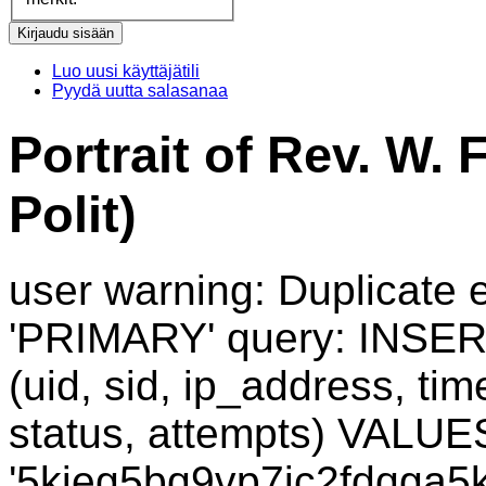
Luo uusi käyttäjätili
Pyydä uutta salasanaa
Portrait of Rev. W. 
Polit)
user warning: Duplicate e
'PRIMARY' query: INSER
(uid, sid, ip_address, ti
status, attempts) VALUES
'5kjeg5bq9vp7ic2fdqga5k