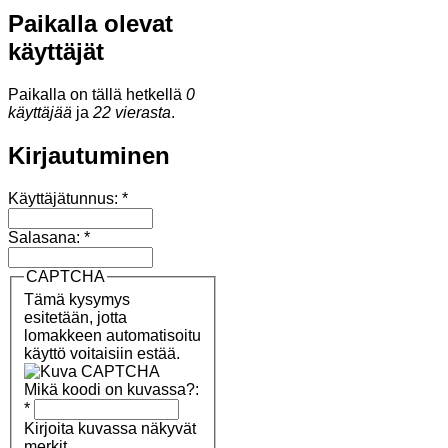
Paikalla olevat
käyttäjät
Paikalla on tällä hetkellä
0
käyttäjää
ja
22 vierasta
.
Kirjautuminen
Käyttäjätunnus:
*
Salasana:
*
CAPTCHA
Tämä kysymys
esitetään, jotta
lomakkeen automatisoitu
käyttö voitaisiin estää.
Mikä koodi on kuvassa?:
*
Kirjoita kuvassa näkyvät
merkit.