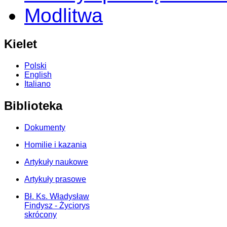
Modlitwa
Kielet
Polski
English
Italiano
Biblioteka
Dokumenty
Homilie i kazania
Artykuły naukowe
Artykuły prasowe
Bł. Ks. Władysław
Findysz - Życiorys
skrócony