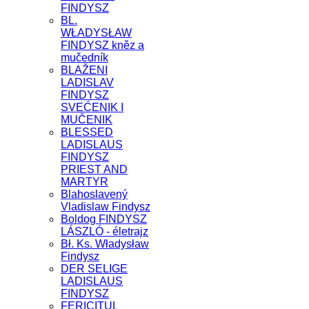
FINDYSZ
BL.
WŁADYSŁAW
FINDYSZ kněz a
mučedník
BLAŽENI
LADISLAV
FINDYSZ
SVEĆENIK I
MUČENIK
BLESSED
LADISLAUS
FINDYSZ
PRIEST AND
MARTYR
Blahoslavený
Vladislaw Findysz
Boldog FINDYSZ
LÁSZLÓ - életrajz
Bł. Ks. Władysław
Findysz
DER SELIGE
LADISLAUS
FINDYSZ
FERICITUL