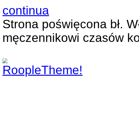
continua
Strona poświęcona bł. W
męczennikowi czasów ko