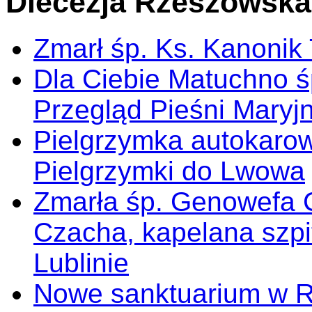
Diecezja Rzeszowska
Zmarł śp. Ks. Kanonik
Dla Ciebie Matuchno ś
Przegląd Pieśni Maryj
Pielgrzymka autokarow
Pielgrzymki do Lwowa
Zmarła śp. Genowefa 
Czacha, kapelana szp
Lublinie
Nowe sanktuarium w 