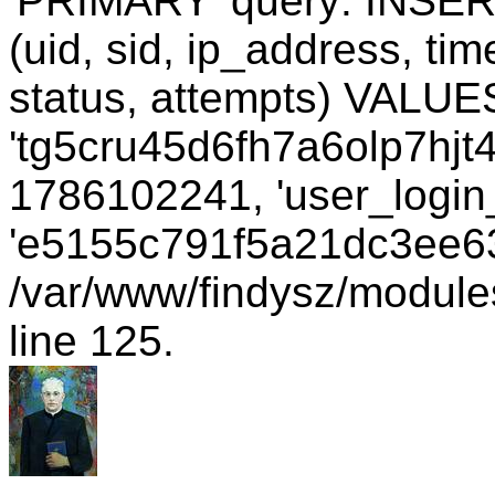
'PRIMARY' query: INSER
(uid, sid, ip_address, ti
status, attempts) VALUES
'tg5cru45d6fh7a6olp7hjt4
1786102241, 'user_login_
'e5155c791f5a21dc3ee634
/var/www/findysz/module
line 125.