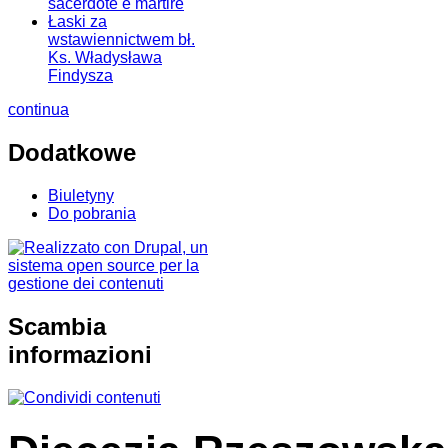
sacerdote e martire
Łaski za
wstawiennictwem bł.
Ks. Władysława
Findysza
continua
Dodatkowe
Biuletyny
Do pobrania
Scambia
informazioni