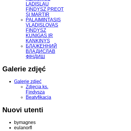
LADISLAU
FINDYSZ PREOT
ŞI MARTIR
PALAIMINTASIS
VLADISLOVAS
FINDYSZ
KUNIGAS IR
KANKINYS
БЛАЖЕННИЙ
ВЛАДИСЛАВ
ФІНДИШ
Galerie zdjęć
Galerie zdjeć
Zdjęcia ks.
Findysza
Beatyfikacja
Nuovi utenti
bymagnes
eulanorfl