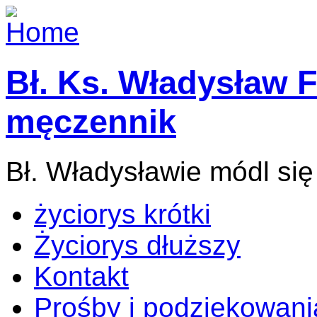
Bł. Ks. Władysław F
męczennik
Bł. Władysławie módl się
życiorys krótki
Życiorys dłuższy
Kontakt
Prośby i podziękowani