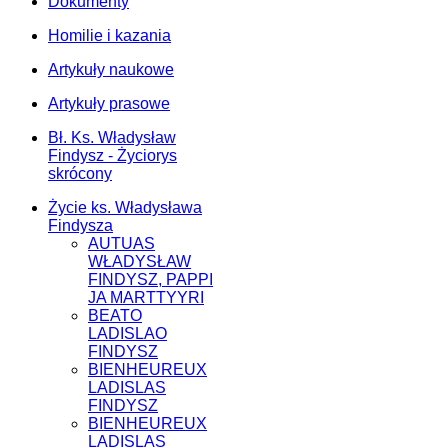
Dokumenty
Homilie i kazania
Artykuły naukowe
Artykuły prasowe
Bł. Ks. Władysław
Findysz - Życiorys
skrócony
Życie ks. Władysława
Findysza
AUTUAS
WŁADYSŁAW
FINDYSZ, PAPPI
JA MARTTYYRI
BEATO
LADISLAO
FINDYSZ
BIENHEUREUX
LADISLAS
FINDYSZ
BIENHEUREUX
LADISLAS