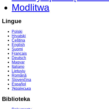
Modlitwa
Lingue
Polski
Hrvatski
Čeština
English
Suomi
Français
Deutsch
Magyar
Italiano
Lietuvių
Română
Slovenčina
Español
Українська
Biblioteka