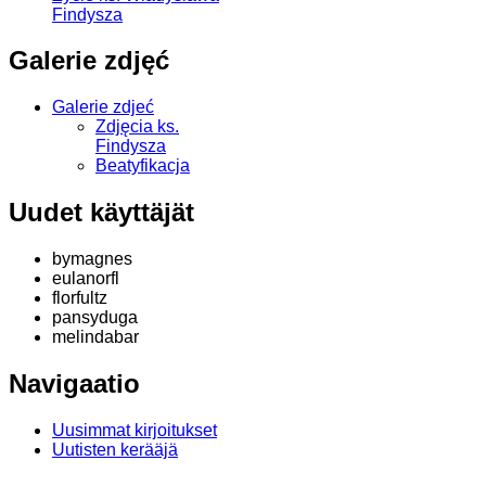
Findysza
Galerie zdjęć
Galerie zdjeć
Zdjęcia ks.
Findysza
Beatyfikacja
Uudet käyttäjät
bymagnes
eulanorfl
florfultz
pansyduga
melindabar
Navigaatio
Uusimmat kirjoitukset
Uutisten kerääjä