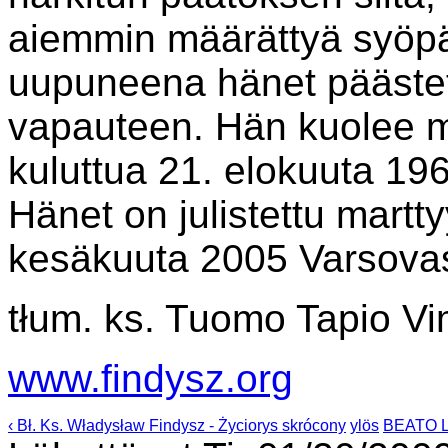
aiemmin määrättyä syöpä
uupuneena hänet pääste
vapauteen. Hän kuolee
kuluttua 21. elokuuta 19
Hänet on julistettu martt
kesäkuuta 2005 Varsova
tłum. ks. Tuomo Tapio Vi
www.findysz.org
‹ Bł. Ks. Władysław Findysz - Życiorys skrócony
ylös
BEATO L