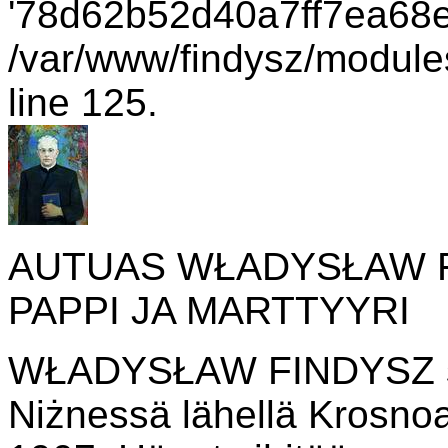
'78d62b52d40a7ff7ea68e2
/var/www/findysz/module
line 125.
AUTUAS WŁADYSŁAW F
PAPPI JA MARTTYYRI
WŁADYSŁAW FINDYSZ sy
Niżnessä lähellä Krosnoa