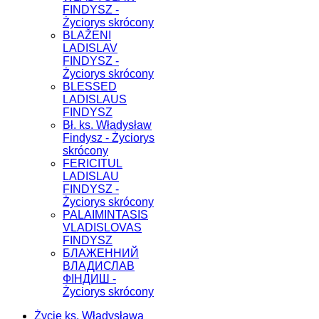
FINDYSZ -
Życiorys skrócony
BLAŽENI
LADISLAV
FINDYSZ -
Życiorys skrócony
BLESSED
LADISLAUS
FINDYSZ
Bł. ks. Władysław
Findysz - Życiorys
skrócony
FERICITUL
LADISLAU
FINDYSZ -
Życiorys skrócony
PALAIMINTASIS
VLADISLOVAS
FINDYSZ
БЛАЖЕННИЙ
ВЛАДИСЛАВ
ФІНДИШ -
Życiorys skrócony
Życie ks. Władysława