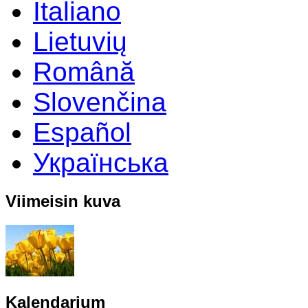
Italiano
Lietuvių
Română
Slovenčina
Español
Українська
Viimeisin kuva
Kalendarium