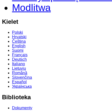
Modlitwa
Kielet
Polski
Hrvatski
Čeština
English
Suomi
Français
Deutsch
Italiano
Lietuvių
Română
Slovenčina
Español
Українська
Biblioteka
Dokumenty