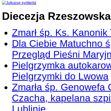
Diecezja Rzeszowska
Zmarł śp. Ks. Kanonik
Dla Ciebie Matuchno ś
Przegląd Pieśni Maryj
Pielgrzymka autokarow
Pielgrzymki do Lwowa
Zmarła śp. Genowefa 
Czacha, kapelana szp
Lublinie