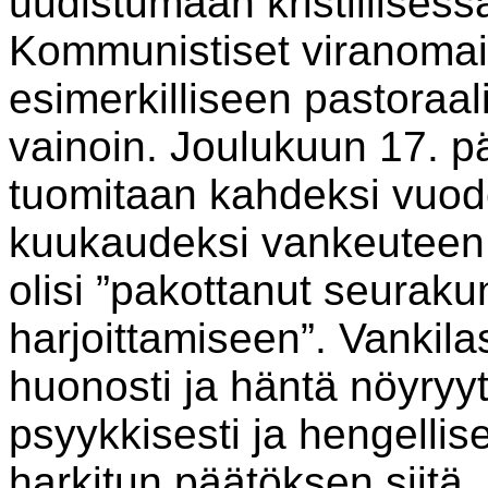
uudistumaan kristillises
Kommunistiset viranomai
esimerkilliseen pastoraal
vainoin. Joulukuun 17. 
tuomitaan kahdeksi vuod
kuukaudeksi vankeuteen s
olisi ”pakottanut seurak
harjoittamiseen”. Vankil
huonosti ja häntä nöyryyt
psyykkisesti ja hengellis
harkitun päätöksen siitä, 