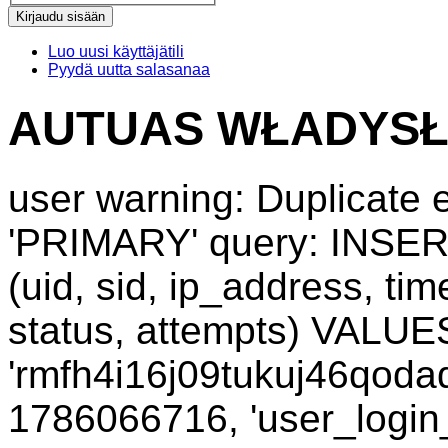
Luo uusi käyttäjätili
Pyydä uutta salasanaa
AUTUAS WŁADYSŁ
user warning: Duplicate e
'PRIMARY' query: INSER
(uid, sid, ip_address, ti
status, attempts) VALUES
'rmfh4i16j09tukuj46qodaq
1786066716, 'user_login_