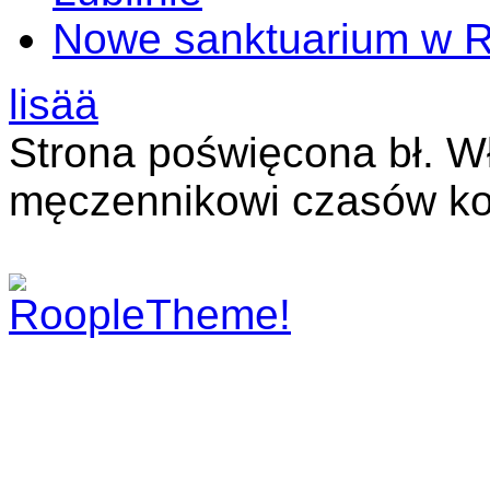
Nowe sanktuarium w 
lisää
Strona poświęcona bł. W
męczennikowi czasów ko