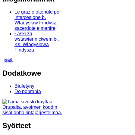
Le grazie ottenute per
intercesione b.
Władysław Findysz,
sacerdote e martire
Łaski za
wstawiennictwem bł.
Ks. Władysława
Findysza
lisää
Dodatkowe
Biuletyny
Do pobrania
Syötteet