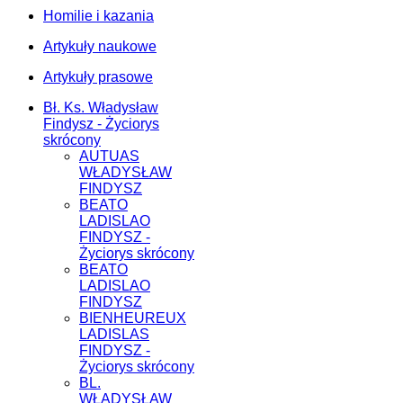
Homilie i kazania
Artykuły naukowe
Artykuły prasowe
Bł. Ks. Władysław
Findysz - Życiorys
skrócony
AUTUAS
WŁADYSŁAW
FINDYSZ
BEATO
LADISLAO
FINDYSZ -
Życiorys skrócony
BEATO
LADISLAO
FINDYSZ
BIENHEUREUX
LADISLAS
FINDYSZ -
Życiorys skrócony
BL.
WŁADYSŁAW