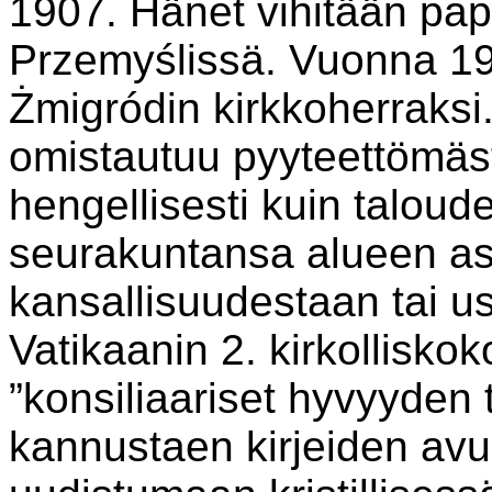
1907. Hänet vihitään pap
Przemyślissä. Vuonna 1
Żmigródin kirkkoherraks
omistautuu pyyteettömäst
hengellisesti kuin taloude
seurakuntansa alueen as
kansallisuudestaan tai u
Vatikaanin 2. kirkollisko
”konsiliaariset hyvyyden 
kannustaen kirjeiden avu