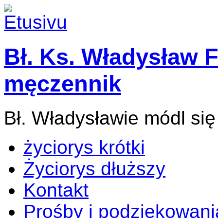
Bł. Ks. Władysław F
męczennik
Bł. Władysławie módl się
życiorys krótki
Życiorys dłuższy
Kontakt
Prośby i podziękowani