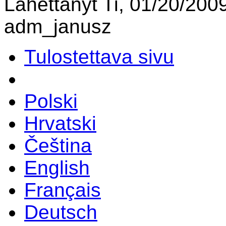
Lähettänyt Ti, 01/20/2009
adm_janusz
Tulostettava sivu
Polski
Hrvatski
Čeština
English
Français
Deutsch