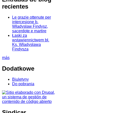
recientes
Le grazie ottenute per
intercesione b.
Władysław Findysz,
sacerdote e martire
Łaski za
wstawiennictwem bł.
Ks. Władysława
Findysza
más
Dodatkowe
Biuletyny
Do pobrania
Sindicar