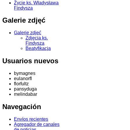
Życie ks. Władysława
Findysza
Galerie zdjęć
Galerie zdjeć
Zdjęcia ks.
Findysza
Beatyfikacja
Usuarios nuevos
bymagnes
eulanorfl
florfultz
pansyduga
melindabar
Navegación
Envíos recientes
Agregador de canales
de noticias