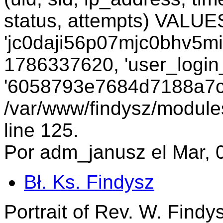
status, attempts) VALUES
'jc0daji56p07mjc0bhv5mie
1786337620, 'user_login_
'6058793e7684d7188a7c7
/var/www/findysz/module
line 125.
Por adm_janusz el Mar, 
Bł. Ks. Findysz
Portrait of Rev. W. Findysz