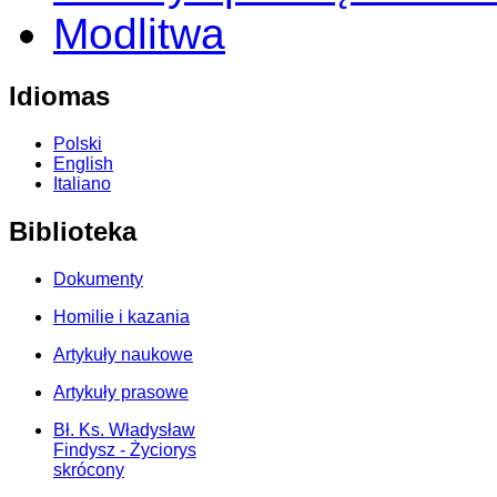
Modlitwa
Idiomas
Polski
English
Italiano
Biblioteka
Dokumenty
Homilie i kazania
Artykuły naukowe
Artykuły prasowe
Bł. Ks. Władysław
Findysz - Życiorys
skrócony