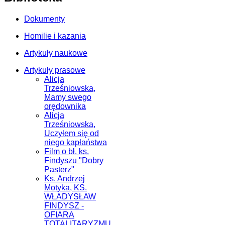
Dokumenty
Homilie i kazania
Artykuły naukowe
Artykuły prasowe
Alicja
Trześniowska,
Mamy swego
orędownika
Alicja
Trześniowska,
Uczyłem się od
niego kapłaństwa
Film o bł. ks.
Findyszu "Dobry
Pasterz"
Ks. Andrzej
Motyka, KS.
WŁADYSŁAW
FINDYSZ -
OFIARA
TOTALITARYZMU