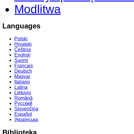
Modlitwa
Languages
Polski
Hrvatski
Čeština
English
Suomi
Français
Deutsch
Magyar
Italiano
Latina
Lietuvių
Română
Русский
Slovenčina
Español
Українська
Biblioteka