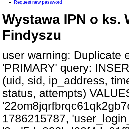
Request new password
Wystawa IPN o ks. 
Findyszu
user warning: Duplicate e
'PRIMARY' query: INSER
(uid, sid, ip_address, ti
status, attempts) VALUES
'22om8jqrfbrqc61qk2gb7q
1786215787, 'user_login_