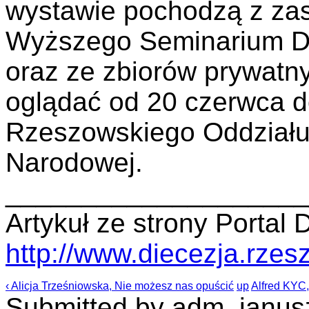
wystawie pochodzą z za
Wyższego Seminarium D
oraz ze zbiorów prywatn
oglądać od 20 czerwca do
Rzeszowskiego Oddziału 
Narodowej.
____________________
Artykuł ze strony Portal 
http://www.diecezja.rzesz
‹ Alicja Trześniowska, Nie możesz nas opuścić
up
Alfred KYC,
Submitted by adm_janusz