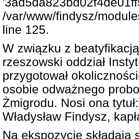
'3ad5da823bd02f4de01ff5
/var/www/findysz/module
line 125.
W związku z beatyfikacj
rzeszowski oddział Insty
przygotował okolicznoś
osobie odważnego prob
Żmigrodu. Nosi ona tytuł
Władysław Findysz, kapł
Na ekspozycję składają s