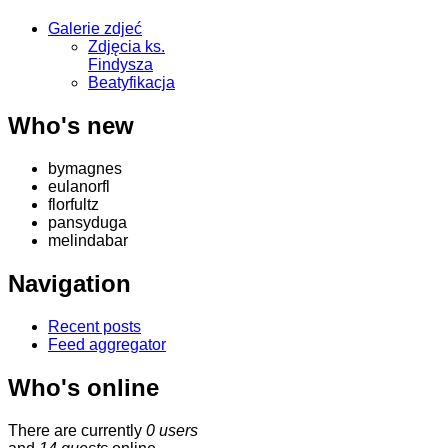
Galerie zdjeć
Zdjęcia ks.
Findysza
Beatyfikacja
Who's new
bymagnes
eulanorfl
florfultz
pansyduga
melindabar
Navigation
Recent posts
Feed aggregator
Who's online
There are currently
0 users