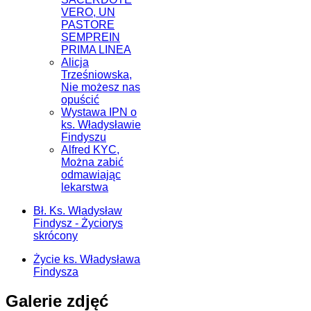
VERO, UN
PASTORE
SEMPREIN
PRIMA LINEA
Alicja
Trześniowska,
Nie możesz nas
opuścić
Wystawa IPN o
ks. Władysławie
Findyszu
Alfred KYC,
Można zabić
odmawiając
lekarstwa
Bł. Ks. Władysław
Findysz - Życiorys
skrócony
Życie ks. Władysława
Findysza
Galerie zdjęć