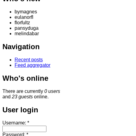
bymagnes
eulanorfl
florfultz
pansyduga
melindabar
Navigation
Recent posts
Feed aggregator
Who's online
There are currently
0 users
and
23 guests
online.
User login
Username:
*
Password:
*