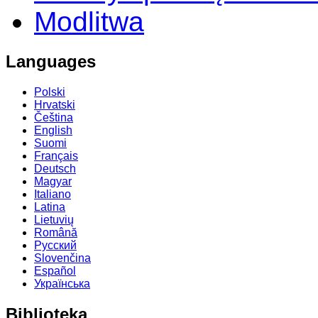
Modlitwa
Languages
Polski
Hrvatski
Čeština
English
Suomi
Français
Deutsch
Magyar
Italiano
Latina
Lietuvių
Română
Русский
Slovenčina
Español
Українська
Biblioteka