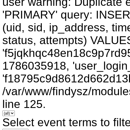
user warning: Duplicate e
'PRIMARY' query: INSER
(uid, sid, ip_address, ti
status, attempts) VALUES
'f5jqkhqc48en18c9p7rd950
1786035918, 'user_login_
'f18795c9d8612d662d13b8
/var/www/findysz/module
line 125.
Select event terms to filt