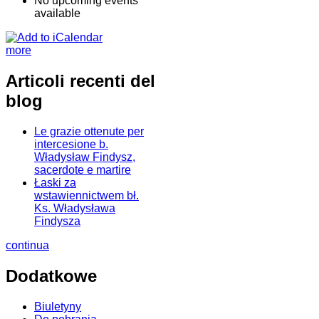
No upcoming events
available
more
Articoli recenti del
blog
Le grazie ottenute per
intercesione b.
Władysław Findysz,
sacerdote e martire
Łaski za
wstawiennictwem bł.
Ks. Władysława
Findysza
continua
Dodatkowe
Biuletyny