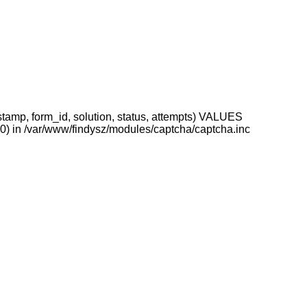
stamp, form_id, solution, status, attempts) VALUES
 0) in /var/www/findysz/modules/captcha/captcha.inc