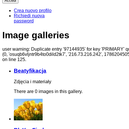
Crea nuovo profilo
Richiedi nuova
password
Image galleries
user warning: Duplicate entry '97144935' for key 'PRIMARY' q
(0, 'osuqb6vljntr9b4to0dild2tk7', '216.73.216.242', 17862045
on line 125.
Beatyfikacja
Zdjęcia i materiały
There are 0 images in this gallery.