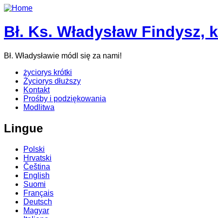
Bł. Ks. Władysław Findysz, 
Bł. Władysławie módl się za nami!
życiorys krótki
Życiorys dłuższy
Kontakt
Prośby i podziękowania
Modlitwa
Lingue
Polski
Hrvatski
Čeština
English
Suomi
Français
Deutsch
Magyar