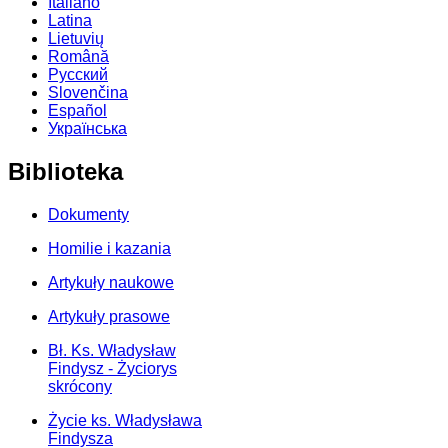
Italiano
Latina
Lietuvių
Română
Русский
Slovenčina
Español
Українська
Biblioteka
Dokumenty
Homilie i kazania
Artykuły naukowe
Artykuły prasowe
Bł. Ks. Władysław
Findysz - Życiorys
skrócony
Życie ks. Władysława
Findysza