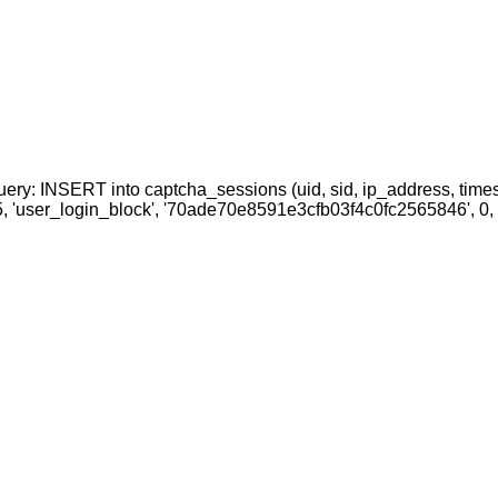
uery: INSERT into captcha_sessions (uid, sid, ip_address, time
05, 'user_login_block', '70ade70e8591e3cfb03f4c0fc2565846', 0,