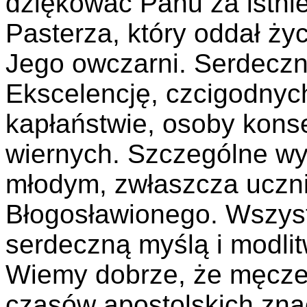
dziękować Panu za istnie
Pasterza, który oddał życ
Jego owczarni. Serdecz
Ekscelencję, czcigodnych
kapłaństwie, osoby kons
wiernych. Szczególne wy
młodym, zwłaszcza uczn
Błogosławionego. Wszys
serdeczną myślą i modlit
Wiemy dobrze, że męcz
czasów apostolskich zna