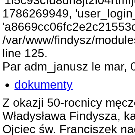
'1i5c93cfd8dn8jt2i04rtmfj
1786269949, 'user_login_
'a8669cc06fc2e2c21553c3
/var/www/findysz/module
line 125.
Par adm_janusz le mar, 
dokumenty
Z okazji 50-rocnicy męcze
Władysława Findysza, ka
Ojciec św. Franciszek nad