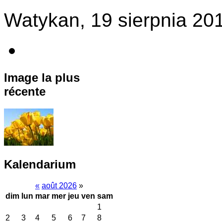
Watykan, 19 sierpnia 201
Image la plus
récente
Kalendarium
«
août 2026
»
dim
lun
mar
mer
jeu
ven
sam
1
2
3
4
5
6
7
8