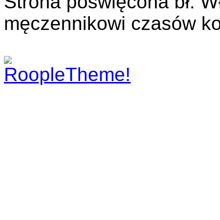
Strona poświęcona bł. W
męczennikowi czasów ko