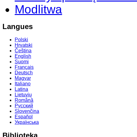
Modlitwa
Langues
Polski
Hrvatski
Čeština
English
Suomi
Français
Deutsch
Magyar
Italiano
Latina
Lietuvių
Română
Русский
Slovenčina
Español
Українська
Biblioteka