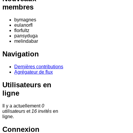
membres
bymagnes
eulanorfl
florfultz
pansyduga
melindabar
Navigation
Dernières contributions
Agrégateur de flux
Utilisateurs en
ligne
Il y a actuellement
0
utilisateurs
et
16 invités
en
ligne.
Connexion