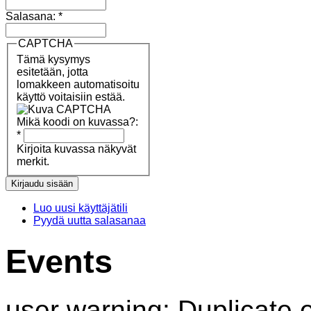
Salasana:
*
CAPTCHA
Tämä kysymys
esitetään, jotta
lomakkeen automatisoitu
käyttö voitaisiin estää.
Mikä koodi on kuvassa?:
*
Kirjoita kuvassa näkyvät
merkit.
Luo uusi käyttäjätili
Pyydä uutta salasanaa
Events
user warning: Duplicate e