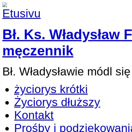
Bł. Ks. Władysław F
męczennik
Bł. Władysławie módl się
życiorys krótki
Życiorys dłuższy
Kontakt
Prośby i podziękowani