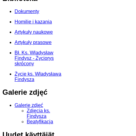
Dokumenty
Homilie i kazania
Artykuły naukowe
Artykuły prasowe
Bł. Ks. Władysław
Findysz - Życiorys
skrócony
Życie ks. Władysława
Findysza
Galerie zdjęć
Galerie zdjeć
Zdjęcia ks.
Findysza
Beatyfikacja
Uudet käyttäjät