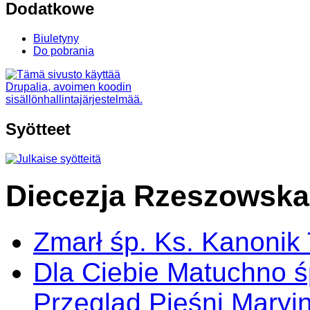
Dodatkowe
Biuletyny
Do pobrania
Syötteet
Diecezja Rzeszowska
Zmarł śp. Ks. Kanonik
Dla Ciebie Matuchno ś
Przegląd Pieśni Maryj