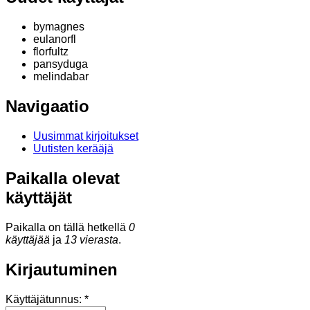
bymagnes
eulanorfl
florfultz
pansyduga
melindabar
Navigaatio
Uusimmat kirjoitukset
Uutisten kerääjä
Paikalla olevat
käyttäjät
Paikalla on tällä hetkellä
0
käyttäjää
ja
13 vierasta
.
Kirjautuminen
Käyttäjätunnus:
*