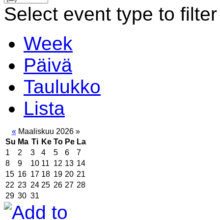
Select event type to filter
Week
Päivä
Taulukko
Lista
«
Maaliskuu 2026
»
Su
Ma
Ti
Ke
To
Pe
La
1
2
3
4
5
6
7
8
9
10
11
12
13
14
15
16
17
18
19
20
21
22
23
24
25
26
27
28
29
30
31