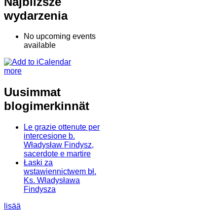
Najbliższe
wydarzenia
No upcoming events
available
more
Uusimmat
blogimerkinnät
Le grazie ottenute per
intercesione b.
Władysław Findysz,
sacerdote e martire
Łaski za
wstawiennictwem bł.
Ks. Władysława
Findysza
lisää