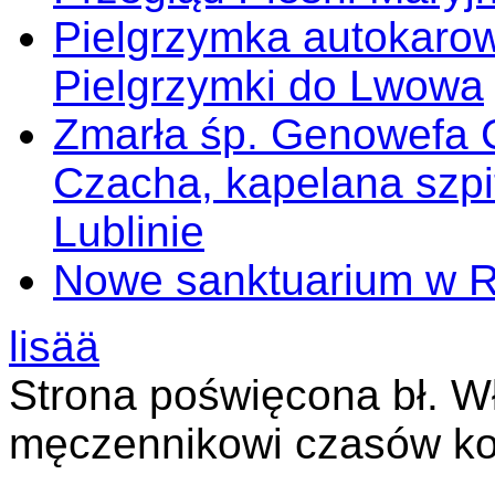
Pielgrzymka autokarow
Pielgrzymki do Lwowa
Zmarła śp. Genowefa 
Czacha, kapelana szp
Lublinie
Nowe sanktuarium w 
lisää
Strona poświęcona bł. W
męczennikowi czasów ko