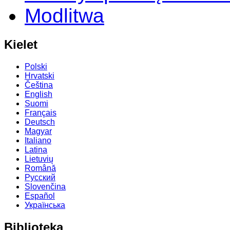
Modlitwa
Kielet
Polski
Hrvatski
Čeština
English
Suomi
Français
Deutsch
Magyar
Italiano
Latina
Lietuvių
Română
Русский
Slovenčina
Español
Українська
Biblioteka