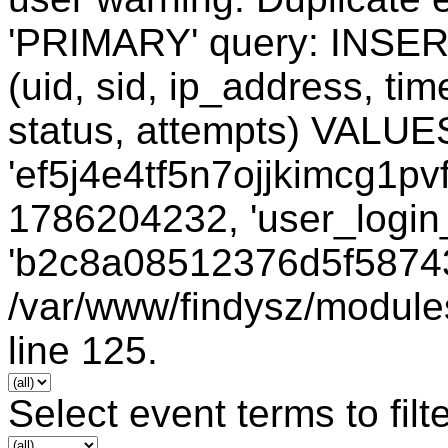
'PRIMARY' query: INSER
(uid, sid, ip_address, ti
status, attempts) VALUES
'ef5j4e4tf5n7ojjkimcg1pvf
1786204232, 'user_login_
'b2c8a08512376d5f58743
/var/www/findysz/module
line 125.
Select event terms to filt