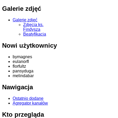
Galerie zdjęć
Galerie zdjeć
Zdjęcia ks.
Findysza
Beatyfikacja
Nowi użytkownicy
bymagnes
eulanorfl
florfultz
pansyduga
melindabar
Nawigacja
Ostatnio dodane
Agregator kanałów
Kto przegląda