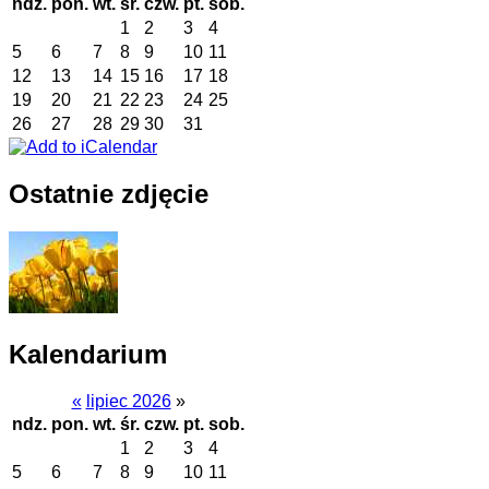
ndz.
pon.
wt.
śr.
czw.
pt.
sob.
1
2
3
4
5
6
7
8
9
10
11
12
13
14
15
16
17
18
19
20
21
22
23
24
25
26
27
28
29
30
31
Ostatnie zdjęcie
Kalendarium
«
lipiec 2026
»
ndz.
pon.
wt.
śr.
czw.
pt.
sob.
1
2
3
4
5
6
7
8
9
10
11