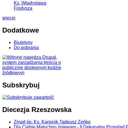
Ks. Władysława
Findysza
więcej
Dodatkowe
Biuletyny
Do pobrania
Subskrybuj
Diecezja Rzeszowska
Zmarł śp. Ks. Kanonik Tadeusz Zeńko
Dla Ciebie Matuchno śpiewam - II Dekanalny Przegląd 