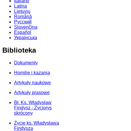
Italiano
Latina
Lietuvių
Română
Русский
Slovenčina
Español
Українська
Biblioteka
Dokumenty
Homilie i kazania
Artykuły naukowe
Artykuły prasowe
Bł. Ks. Władysław
Findysz - Życiorys
skrócony
Życie ks. Władysława
Findysza