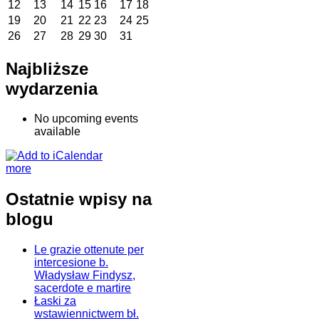
12
13
14
15
16
17
18
19
20
21
22
23
24
25
26
27
28
29
30
31
Najbliższe
wydarzenia
No upcoming events
available
more
Ostatnie wpisy na
blogu
Le grazie ottenute per
intercesione b.
Władysław Findysz,
sacerdote e martire
Łaski za
wstawiennictwem bł.