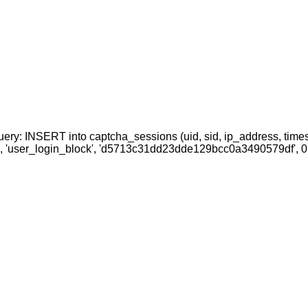
uery: INSERT into captcha_sessions (uid, sid, ip_address, time
4, 'user_login_block', 'd5713c31dd23dde129bcc0a3490579df', 0,