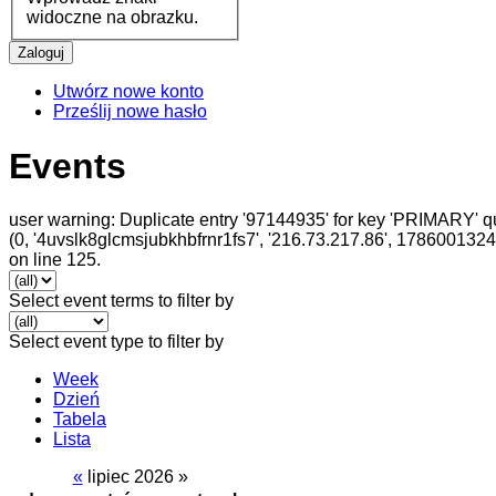
widoczne na obrazku.
Utwórz nowe konto
Prześlij nowe hasło
Events
user warning: Duplicate entry '97144935' for key 'PRIMARY' q
(0, '4uvslk8glcmsjubkhbfrnr1fs7', '216.73.217.86', 178600132
on line 125.
Select event terms to filter by
Select event type to filter by
Week
Dzień
Tabela
Lista
«
lipiec 2026
»