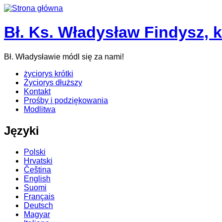
Bł. Ks. Władysław Findysz, 
Bł. Władysławie módl się za nami!
życiorys krótki
Życiorys dłuższy
Kontakt
Prośby i podziękowania
Modlitwa
Języki
Polski
Hrvatski
Čeština
English
Suomi
Français
Deutsch
Magyar