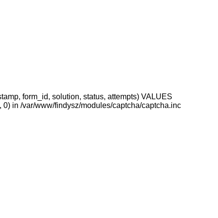
stamp, form_id, solution, status, attempts) VALUES
 0) in /var/www/findysz/modules/captcha/captcha.inc