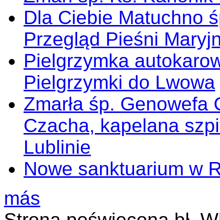
Dla Ciebie Matuchno ś
Przegląd Pieśni Maryj
Pielgrzymka autokarow
Pielgrzymki do Lwowa
Zmarła śp. Genowefa 
Czacha, kapelana szp
Lublinie
Nowe sanktuarium w 
más
Strona poświęcona bł. W