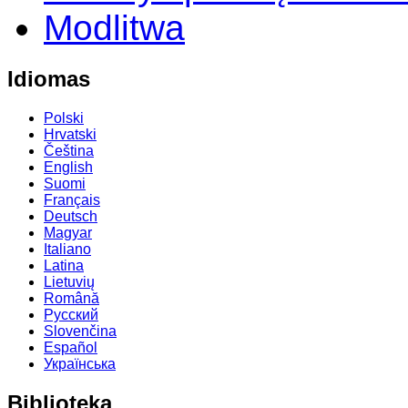
Modlitwa
Idiomas
Polski
Hrvatski
Čeština
English
Suomi
Français
Deutsch
Magyar
Italiano
Latina
Lietuvių
Română
Русский
Slovenčina
Español
Українська
Biblioteka