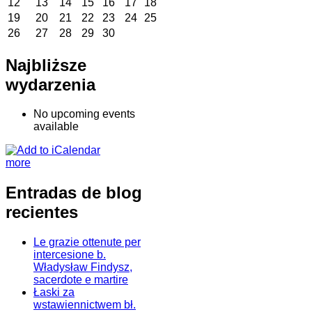
12
13
14
15
16
17
18
19
20
21
22
23
24
25
26
27
28
29
30
Najbliższe
wydarzenia
No upcoming events
available
more
Entradas de blog
recientes
Le grazie ottenute per
intercesione b.
Władysław Findysz,
sacerdote e martire
Łaski za
wstawiennictwem bł.