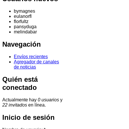
bymagnes
eulanorfl
florfultz
pansyduga
melindabar
Navegación
Envíos recientes
Agregador de canales
de noticias
Quién está
conectado
Actualmente hay
0 usuarios
y
22 invitados
en línea.
Inicio de sesión