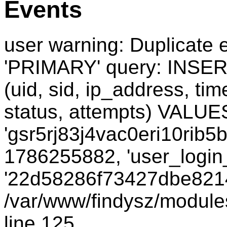
Events
user warning: Duplicate e
'PRIMARY' query: INSER
(uid, sid, ip_address, ti
status, attempts) VALUES
'gsr5rj83j4vac0eri10rib5b
1786255882, 'user_login_
'22d58286f73427dbe8214
/var/www/findysz/module
line 125.