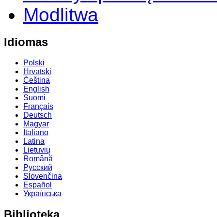
Modlitwa
Idiomas
Polski
Hrvatski
Čeština
English
Suomi
Français
Deutsch
Magyar
Italiano
Latina
Lietuvių
Română
Русский
Slovenčina
Español
Українська
Biblioteka