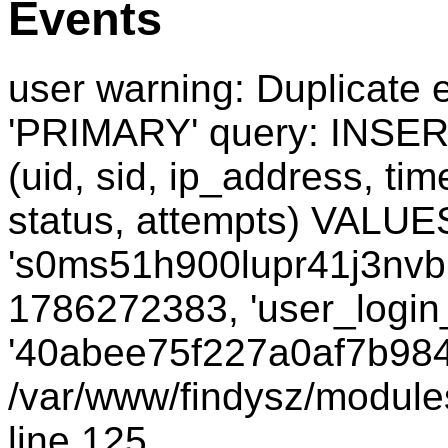
Events
user warning: Duplicate e
'PRIMARY' query: INSER
(uid, sid, ip_address, ti
status, attempts) VALUES
's0ms51h900lupr41j3nvbn
1786272383, 'user_login_
'40abee75f227a0af7b984f
/var/www/findysz/module
line 125.