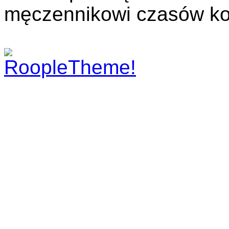
męczennikowi czasów ko