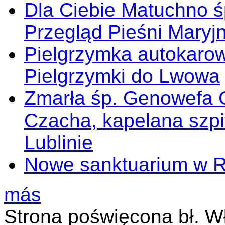
Dla Ciebie Matuchno ś
Przegląd Pieśni Maryj
Pielgrzymka autokarow
Pielgrzymki do Lwowa
Zmarła śp. Genowefa 
Czacha, kapelana szp
Lublinie
Nowe sanktuarium w 
más
Strona poświęcona bł. W