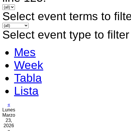
Select event terms to filt
Select event type to filter
Mes
Week
Tabla
Lista
«
Lunes
Marzo
23,
2026
»