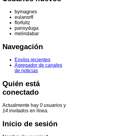
bymagnes
eulanorfl
florfultz
pansyduga
melindabar
Navegación
Envíos recientes
Agregador de canales
de noticias
Quién está
conectado
Actualmente hay
0 usuarios
y
14 invitados
en línea.
Inicio de sesión