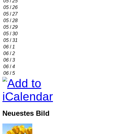
05
/
25
05
/
26
05
/
27
05
/
28
05
/
29
05
/
30
05
/
31
06
/
1
06
/
2
06
/
3
06
/
4
06
/
5
Neuestes Bild