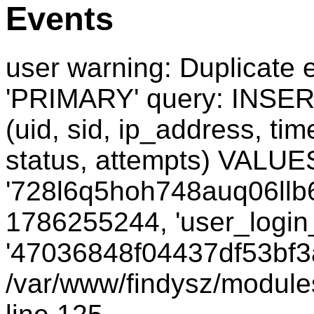
Events
user warning: Duplicate e
'PRIMARY' query: INSER
(uid, sid, ip_address, ti
status, attempts) VALUES
'728l6q5hoh748auq06llb6t
1786255244, 'user_login_
'47036848f04437df53bf3a
/var/www/findysz/module