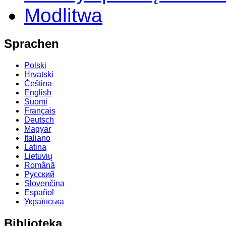
Modlitwa
Sprachen
Polski
Hrvatski
Čeština
English
Suomi
Français
Deutsch
Magyar
Italiano
Latina
Lietuvių
Română
Русский
Slovenčina
Español
Українська
Biblioteka