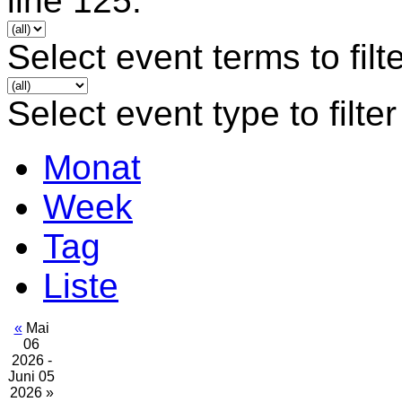
line 125.
Select event terms to filt
Select event type to filter
Monat
Week
Tag
Liste
«
Mai
06
2026 -
Juni 05
2026
»