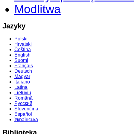
Modlitwa
Jazyky
Polski
Hrvatski
Čeština
English
Suomi
Français
Deutsch
Magyar
Italiano
Latina
Lietuvių
Română
Русский
Slovenčina
Español
Українська
Biblioteka