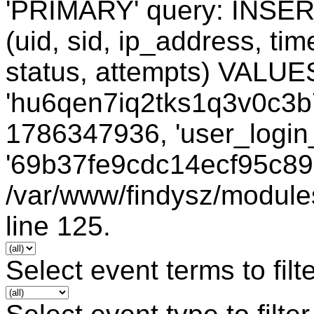
'PRIMARY' query: INSER
(uid, sid, ip_address, ti
status, attempts) VALUES
'hu6qen7iq2tks1q3v0c3b7o
1786347936, 'user_login_
'69b37fe9cdc14ecf95c893
/var/www/findysz/module
line 125.
Select event terms to filt