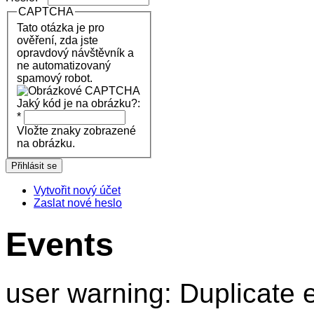
CAPTCHA
Tato otázka je pro
ověření, zda jste
opravdový návštěvník a
ne automatizovaný
spamový robot.
Jaký kód je na obrázku?:
*
Vložte znaky zobrazené
na obrázku.
Vytvořit nový účet
Zaslat nové heslo
Events
user warning: Duplicate e