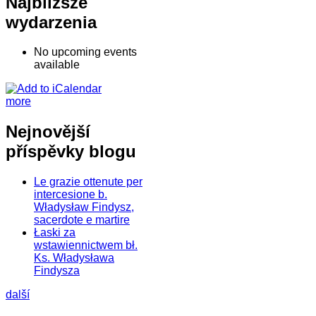
Najbliższe
wydarzenia
No upcoming events
available
more
Nejnovější
příspěvky blogu
Le grazie ottenute per
intercesione b.
Władysław Findysz,
sacerdote e martire
Łaski za
wstawiennictwem bł.
Ks. Władysława
Findysza
další